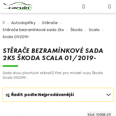
Nákupn
Přejít
Hledat
Přihlášení
na
košík
obsah
Domů
Autodoplňky
Stěrače
Stěrače bezramínkové sada 2ks
Škoda
Scala
Scala 01/2019-
STĚRAČE BEZRAMÍNKOVÉ SADA
2KS ŠKODA SCALA 01/2019-
Sada dvou plochých stěračů Flat pro model vozu Škoda
Scala 01/2019-.
Ř
Řadit podle:
Nejprodávanější
a
z
V
e
Kód:
10558-29