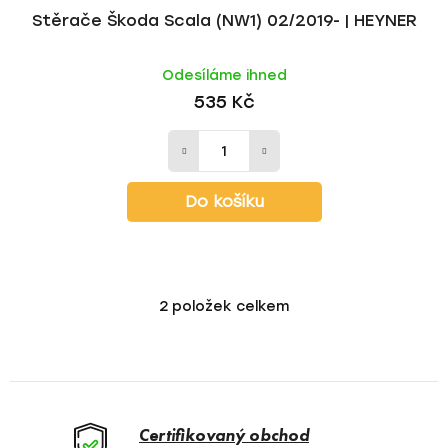
Stěrače Škoda Scala (NW1) 02/2019- | HEYNER
Odesíláme ihned
535 Kč
Do košíku
2
položek celkem
O
v
l
á
d
a
Certifikovaný obchod