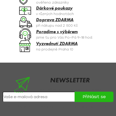
c
ověřeno zákazníky
í
Dárkové poukazy
p
v různých hodnotách
r
Doprava ZDARMA
v
při nákupu nad 2 500 Kč
k
Poradíme s výběrem
y
jsme tu pro Vás Po–Pá 9–18 hod.
v
Vyzvednutí ZDARMA
ý
na prodejně Praha 10
p
i
s
Z
u
á
p
NEWSLETTER
a
Nezmeškejte žádné novinky či slevy!
t
Přihlásit se
í
Přihlášením souhlasíte se
zpracováním osobních údajů
.