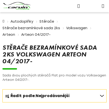
Nákupn
Přejít
Hledat
Přihlášení
na
košík
obsah
Domů
Autodoplňky
Stěrače
Stěrače bezramínkové sada 2ks
Volkswagen
Arteon
Arteon 04/2017-
STĚRAČE BEZRAMÍNKOVÉ SADA
2KS VOLKSWAGEN ARTEON
04/2017-
Sada dvou plochých stěračů Flat pro model vozu Volkswagen
Arteon 04/2017-.
Ř
Řadit podle:
Nejprodávanější
a
z