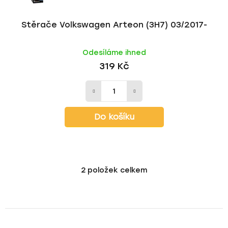
Stěrače Volkswagen Arteon (3H7) 03/2017-
Odesíláme ihned
319 Kč
Do košíku
2
položek celkem
O
v
l
á
d