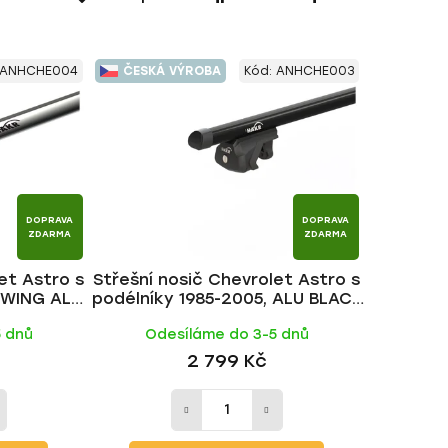
a
z
e
ANHCHE004
ČESKÁ VÝROBA
Kód:
ANHCHE003
n
í
p
r
o
d
DOPRAVA
DOPRAVA
u
ZDARMA
ZDARMA
k
et Astro s
Střešní nosič Chevrolet Astro s
t
, WING ALU
podélníky 1985-2005, ALU BLACK
ů
tyč | HAKR
5 dnů
Odesíláme do 3-5 dnů
2 799 Kč