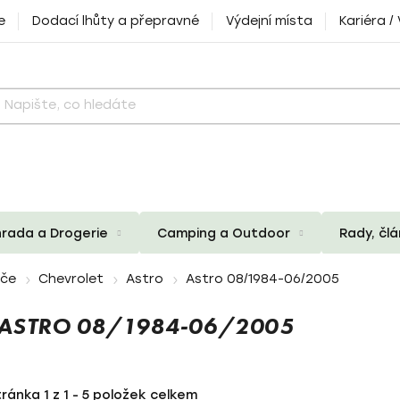
e
Dodací lhůty a přepravné
Výdejní místa
Kariéra /
rada a Drogerie
Camping a Outdoor
Rady, čl
iče
Chevrolet
Astro
Astro 08/1984-06/2005
 ASTRO 08/1984-06/2005
tránka
1
z
1
-
5
položek celkem