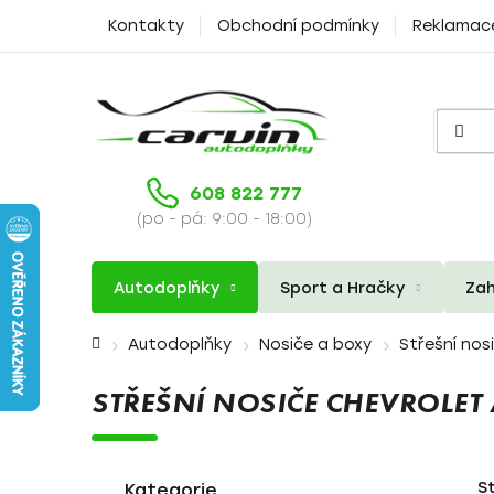
Přejít
Kontakty
Obchodní podmínky
Reklamac
na
obsah
608 822 777
(po - pá: 9:00 - 18:00)
Autodoplňky
Sport a Hračky
Zah
Domů
Autodoplňky
Nosiče a boxy
Střešní nos
STŘEŠNÍ NOSIČE CHEVROLET
P
K
Přeskočit
S
a