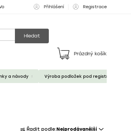
Přihlášení
Registrace
 Volné pozice
Hledat
Prázdný košík
Nákupní
košík
ánky a návody
Výroba podložek pod registrační znač
Ř
Řadit podle:
Nejprodávanější