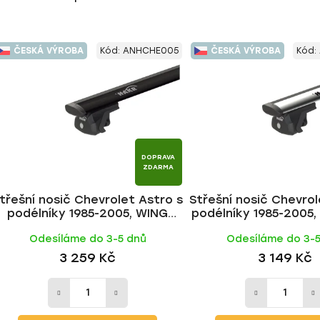
ČESKÁ VÝROBA
Kód:
ANHCHE005
ČESKÁ VÝROBA
Kód:
DOPRAVA
ZDARMA
třešní nosič Chevrolet Astro s
Střešní nosič Chevrol
podélníky 1985-2005, WING
podélníky 1985-2005
BLACK tyč | HAKR
tyč | HAKR
Odesíláme do 3-5 dnů
Odesíláme do 3-
3 259 Kč
3 149 Kč