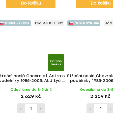
Do košíku
Do košíku
ČESKÁ VÝROBA
Kód:
ANHCHE002
ČESKÁ VÝROBA
Kód
DOPRAVA
ZDARMA
třešní nosič Chevrolet Astro s
Střešní nosič Chevrol
podélníky 1985-2005, ALU tyč |
podélníky 1985-2005,
HAKR
HAKR
Odesíláme do 3-5 dnů
Odesíláme do 3-
2 629 Kč
2 209 Kč