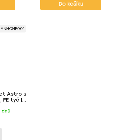
Do košíku
:
ANHCHE001
et Astro s
 FE tyč |
5 dnů