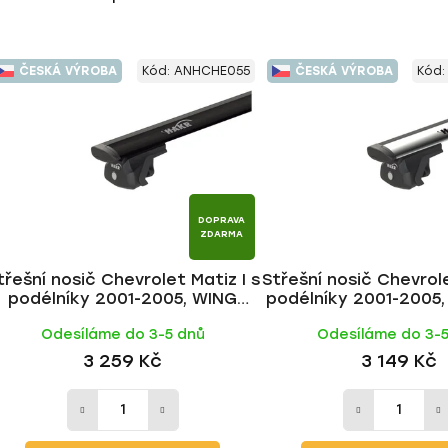
ČESKÁ VÝROBA
Kód:
ANHCHE055
ČESKÁ VÝROBA
Kód
DOPRAVA
ZDARMA
třešní nosič Chevrolet Matiz I s
Střešní nosič Chevrole
podélníky 2001-2005, WING
podélníky 2001-2005
BLACK tyč | HAKR
tyč | HAKR
Odesíláme do 3-5 dnů
Odesíláme do 3-
3 259 Kč
3 149 Kč