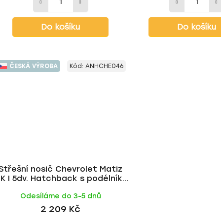
Do košíku
Do košíku
ČESKÁ VÝROBA
Kód:
ANHCHE046
Střešní nosič Chevrolet Matiz
K I 5dv. Hatchback s podélníky
1998-2005, FE tyč | HAKR
Odesíláme do 3-5 dnů
2 209 Kč