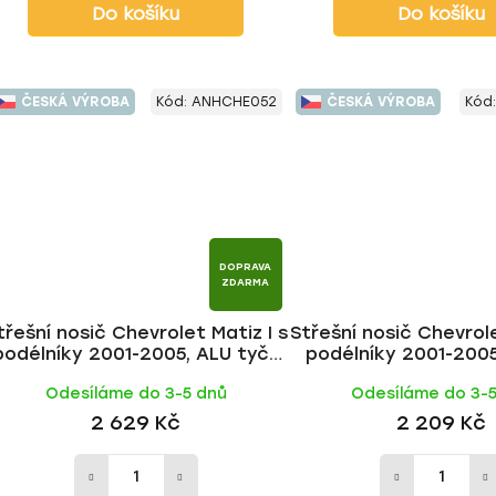
Do košíku
Do košíku
ČESKÁ VÝROBA
Kód:
ANHCHE052
ČESKÁ VÝROBA
Kód
DOPRAVA
ZDARMA
třešní nosič Chevrolet Matiz I s
Střešní nosič Chevrole
podélníky 2001-2005, ALU tyč |
podélníky 2001-2005,
HAKR
HAKR
Odesíláme do 3-5 dnů
Odesíláme do 3-
2 629 Kč
2 209 Kč