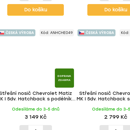
Do košíku
Do košíku
ČESKÁ VÝROBA
Kód:
ANHCHE049
ČESKÁ VÝROBA
Kód
DOPRAVA
ZDARMA
Střešní nosič Chevrolet Matiz
Střešní nosič Chevro
K I 5dv. Hatchback s podélníky
MK I 5dv. Hatchback s
998-2005, WING ALU tyč | HAKR
1998-2005, ALU BLA
Odesíláme do 3-5 dnů
Odesíláme do 3-
HAKR
3 149 Kč
2 799 Kč