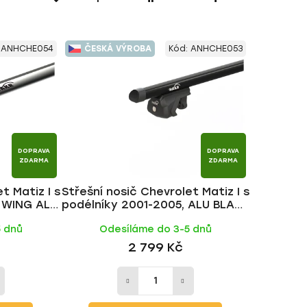
a
z
e
:
ANHCHE054
ČESKÁ VÝROBA
Kód:
ANHCHE053
n
í
p
r
o
d
DOPRAVA
DOPRAVA
u
ZDARMA
ZDARMA
k
t Matiz I s
Střešní nosič Chevrolet Matiz I s
t
, WING ALU
podélníky 2001-2005, ALU BLACK
ů
tyč | HAKR
5 dnů
Odesíláme do 3-5 dnů
2 799 Kč