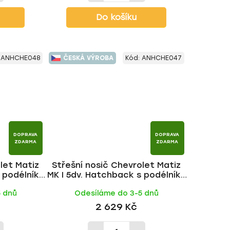
Do košíku
:
ANHCHE048
ČESKÁ VÝROBA
Kód:
ANHCHE047
DOPRAVA
DOPRAVA
ZDARMA
ZDARMA
let Matiz
Střešní nosič Chevrolet Matiz
 podélníky
MK I 5dv. Hatchback s podélníky
CK tyč |
1998-2005, ALU tyč | HAKR
5 dnů
Odesíláme do 3-5 dnů
2 629 Kč