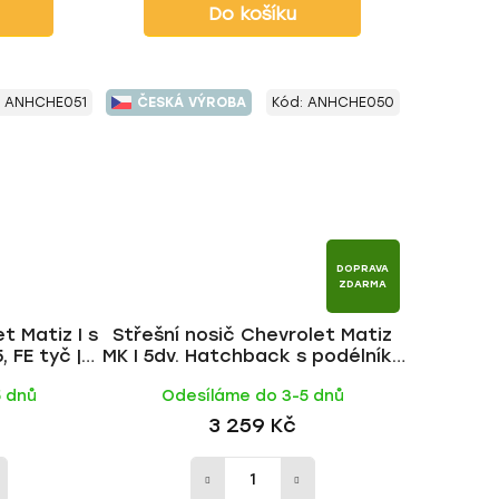
Do košíku
:
ANHCHE051
ČESKÁ VÝROBA
Kód:
ANHCHE050
DOPRAVA
ZDARMA
t Matiz I s
Střešní nosič Chevrolet Matiz
 FE tyč |
MK I 5dv. Hatchback s podélníky
1998-2005, WING BLACK tyč |
5 dnů
Odesíláme do 3-5 dnů
HAKR
3 259 Kč