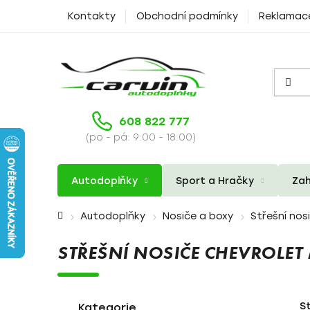
Přejít
Kontakty
Obchodní podmínky
Reklamac
na
obsah
608 822 777
(po - pá: 9:00 - 18:00)
Autodoplňky
Sport a Hračky
Zah
Domů
Autodoplňky
Nosiče a boxy
Střešní nos
STŘEŠNÍ NOSIČE CHEVROLET
P
K
Přeskočit
S
a