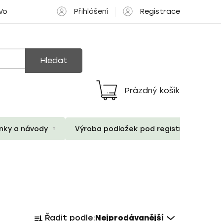
Přihlášení
Registrace
 Volné pozice
Hledat
Prázdný košík
Nákupní
košík
ánky a návody
Výroba podložek pod registrační znač
Ř
Řadit podle:
Nejprodávanější