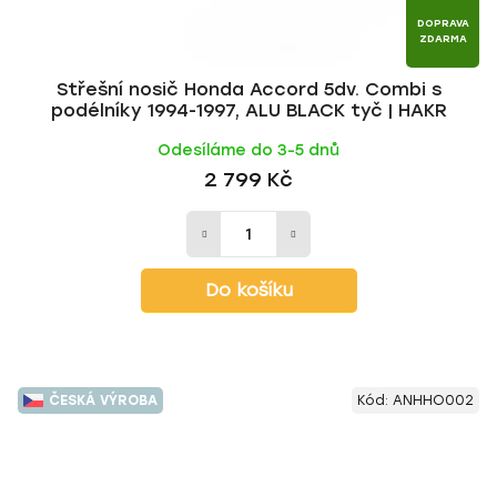
DOPRAVA
ZDARMA
Střešní nosič Honda Accord 5dv. Combi s
podélníky 1994-1997, ALU BLACK tyč | HAKR
Odesíláme do 3-5 dnů
2 799 Kč
Do košíku
ČESKÁ VÝROBA
Kód:
ANHHO002