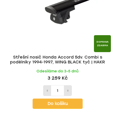
p
o
r
d
o
u
d
k
u
t
k
ů
t
DOPRAVA
ZDARMA
ů
Střešní nosič Honda Accord 5dv. Combi s
podélníky 1994-1997, WING BLACK tyč | HAKR
Odesíláme do 3-5 dnů
3 259 Kč
Do košíku