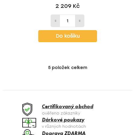
2 209 Kč
Do košíku
5
položek celkem
O
v
l
á
d
a
Certifikovaný obchod
c
ověřeno zákazníky
í
Dárkové poukazy
p
v různých hodnotách
r
Doprava ZDARMA