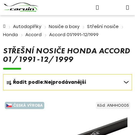
Nákupn
Přejít
Hledat
Přihlášení
na
košík
obsah
Domů
Autodoplňky
Nosiče a boxy
Střešní nosiče
Honda
Accord
Accord 01/1991-12/1999
STŘEŠNÍ NOSIČE HONDA ACCORD
01/1991-12/1999
Ř
Řadit podle:
Nejprodávanější
a
z
V
e
ČESKÁ VÝROBA
Kód:
ANHHO005
ý
n
p
í
i
p
s
r