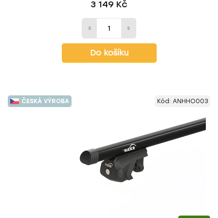
3 149 Kč
Do košíku
ČESKÁ VÝROBA
Kód:
ANHHO003