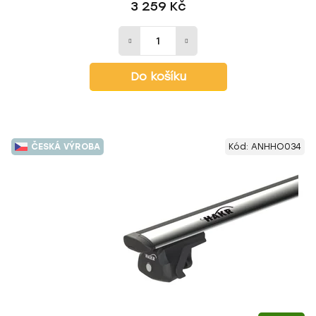
3 259 Kč
Do košíku
ČESKÁ VÝROBA
Kód:
ANHHO034