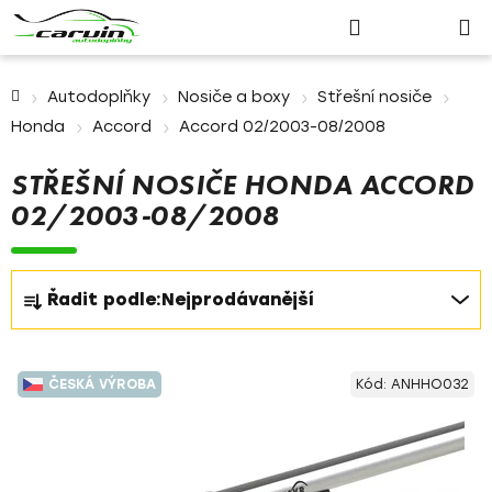
Nákupn
Přejít
Hledat
Přihlášení
na
košík
obsah
Domů
Autodoplňky
Nosiče a boxy
Střešní nosiče
Honda
Accord
Accord 02/2003-08/2008
STŘEŠNÍ NOSIČE HONDA ACCORD
02/2003-08/2008
Ř
Řadit podle:
Nejprodávanější
a
z
V
e
ČESKÁ VÝROBA
Kód:
ANHHO032
ý
n
p
í
i
p
s
r