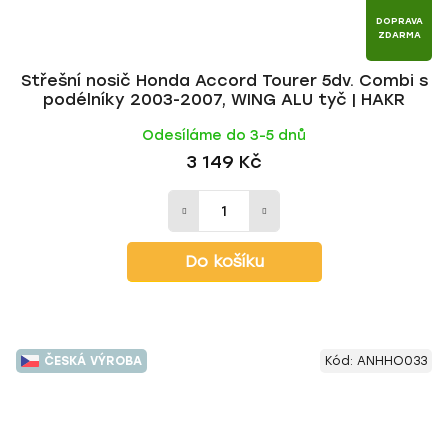
DOPRAVA
ZDARMA
Střešní nosič Honda Accord Tourer 5dv. Combi s
podélníky 2003-2007, WING ALU tyč | HAKR
Odesíláme do 3-5 dnů
3 149 Kč
Do košíku
ČESKÁ VÝROBA
Kód:
ANHHO033