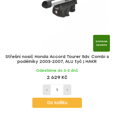
p
o
r
d
o
u
d
k
u
t
k
ů
t
DOPRAVA
ZDARMA
ů
Střešní nosič Honda Accord Tourer 5dv. Combi s
podélníky 2003-2007, ALU tyč | HAKR
Odesíláme do 3-5 dnů
2 629 Kč
Do košíku