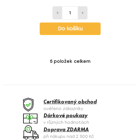
Do košíku
5
položek celkem
O
v
l
á
d
a
Certifikovaný obchod
c
ověřeno zákazníky
í
Dárkové poukazy
p
v různých hodnotách
r
Doprava ZDARMA
v
při nákupu nad 2 500 Kč