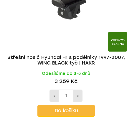
r
d
o
u
d
k
u
t
k
ů
t
DOPRAVA
ZDARMA
ů
Střešní nosič Hyundai H1 s podélníky 1997-2007,
WING BLACK tyč | HAKR
Odesíláme do 3-5 dnů
3 259 Kč
Do košíku