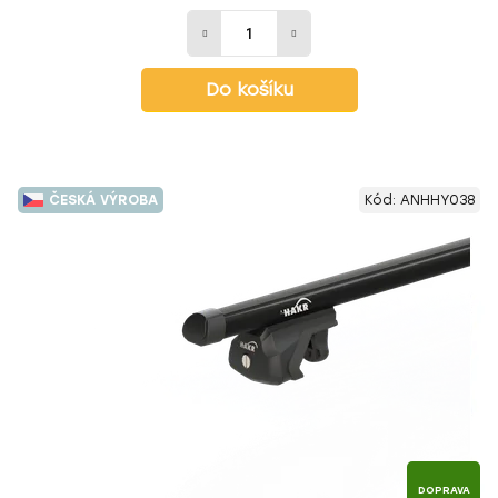
Do košíku
ČESKÁ VÝROBA
Kód:
ANHHY038
DOPRAVA