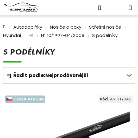
Nákupn
Přejít
Hledat
Přihlášení
na
košík
obsah
Domů
Autodoplňky
Nosiče a boxy
Střešní nosiče
Hyundai
H1
H1 10/1997-04/2008
S podélníky
S PODÉLNÍKY
Ř
Řadit podle:
Nejprodávanější
a
z
V
e
ČESKÁ VÝROBA
Kód:
ANHHY040
ý
n
p
í
i
p
s
r
p
o