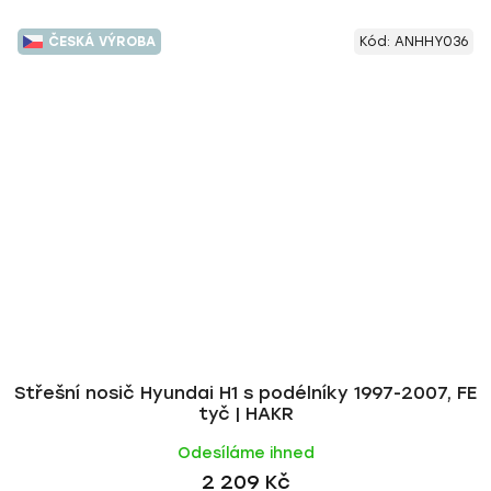
ČESKÁ VÝROBA
Kód:
ANHHY036
Střešní nosič Hyundai H1 s podélníky 1997-2007, FE
tyč | HAKR
Odesíláme ihned
2 209 Kč