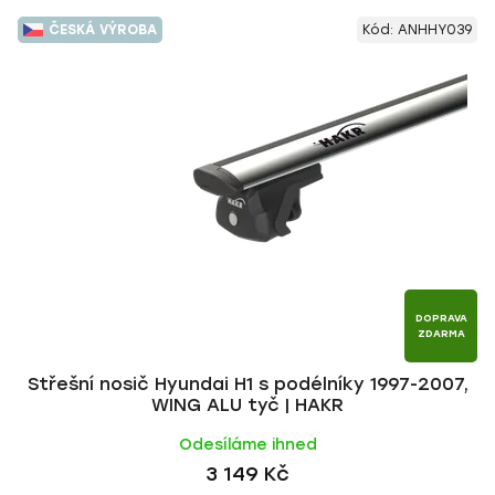
ČESKÁ VÝROBA
Kód:
ANHHY039
DOPRAVA
ZDARMA
Střešní nosič Hyundai H1 s podélníky 1997-2007,
WING ALU tyč | HAKR
Odesíláme ihned
3 149 Kč