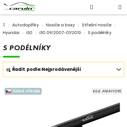
Nákupn
Přejít
Hledat
Přihlášení
na
košík
obsah
Domů
Autodoplňky
Nosiče a boxy
Střešní nosiče
Hyundai
i30
i30 09/2007-01/2013
S podélníky
S PODÉLNÍKY
Ř
Řadit podle:
Nejprodávanější
a
z
V
e
ČESKÁ VÝROBA
Kód:
ANHHY095
ý
n
p
í
i
p
s
r
p
o