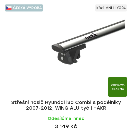
ČESKÁ VÝROBA
Kód:
ANHHY094
DOPRAVA
ZDARMA
Střešní nosič Hyundai i30 Combi s podélníky
2007-2012, WING ALU tyč | HAKR
Odesíláme ihned
3 149 Kč