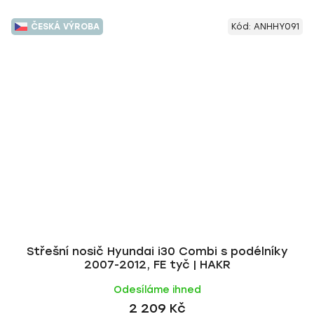
ČESKÁ VÝROBA
Kód:
ANHHY091
Střešní nosič Hyundai i30 Combi s podélníky
2007-2012, FE tyč | HAKR
Odesíláme ihned
2 209 Kč