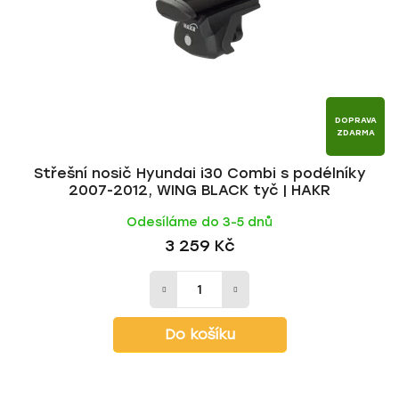
r
d
o
u
d
k
u
t
k
ů
t
DOPRAVA
ZDARMA
ů
Střešní nosič Hyundai i30 Combi s podélníky
2007-2012, WING BLACK tyč | HAKR
Odesíláme do 3-5 dnů
3 259 Kč
Do košíku