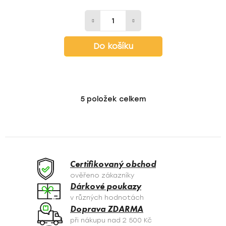
Do košíku
5
položek celkem
O
v
l
á
d
a
Certifikovaný obchod
c
ověřeno zákazníky
í
Dárkové poukazy
p
v různých hodnotách
r
Doprava ZDARMA
v
při nákupu nad 2 500 Kč