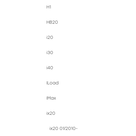
H1
HB20
i20
i30
i40
ILoad
IMax
ix20
ix20 01/2010-