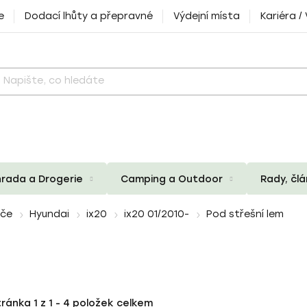
e
Dodací lhůty a přepravné
Výdejní místa
Kariéra /
rada a Drogerie
Camping a Outdoor
Rady, čl
iče
Hyundai
ix20
ix20 01/2010-
Pod střešní lem
tránka
1
z
1
-
4
položek celkem