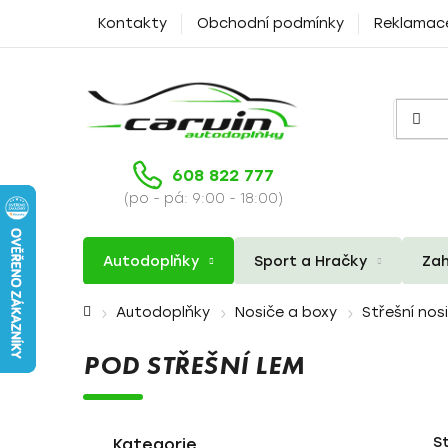
Přejít
Kontakty
Obchodní podmínky
Reklamac
na
obsah
608 822 777
(po - pá: 9:00 - 18:00)
Autodoplňky
Sport a Hračky
Zah
Domů
Autodoplňky
Nosiče a boxy
Střešní nos
POD STŘEŠNÍ LEM
P
K
Přeskočit
S
a