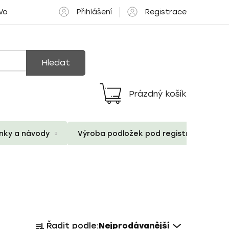
Přihlášení
Registrace
 Volné pozice
Hledat
Prázdný košík
Nákupní
košík
ánky a návody
Výroba podložek pod registrační znač
Ř
Řadit podle:
Nejprodávanější