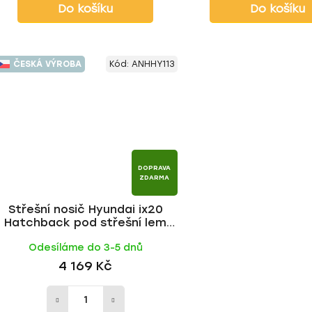
Do košíku
Do košíku
ČESKÁ VÝROBA
Kód:
ANHHY113
DOPRAVA
ZDARMA
Střešní nosič Hyundai ix20
Hatchback pod střešní lem
2010-2019, ALU BLACK tyč |
Odesíláme do 3-5 dnů
HAKR
4 169 Kč