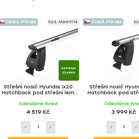
ČESKÁ VÝROBA
Kód:
ANHHY114
ČESKÁ VÝROBA
Kó
DOPRAVA
ZDARMA
Střešní nosič Hyundai ix20
Střešní nosič Hyun
Hatchback pod střešní lem
Hatchback pod stř
010-2019, WING ALU tyč | HAKR
2010-2019, ALU tyč
Odesíláme ihned
Odesíláme ihn
4 519 Kč
3 999 Kč