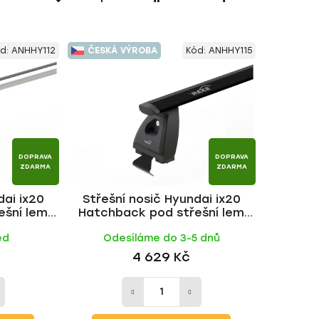
a
z
e
d:
ANHHY112
ČESKÁ VÝROBA
Kód:
ANHHY115
n
í
p
r
o
d
DOPRAVA
DOPRAVA
u
ZDARMA
ZDARMA
k
dai ix20
Střešní nosič Hyundai ix20
t
ešní lem
Hatchback pod střešní lem
ů
 | HAKR
2010-2019, WING BLACK tyč |
ed
Odesíláme do 3-5 dnů
HAKR
4 629 Kč