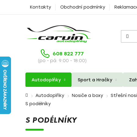
Přejít
Kontakty
Obchodní podmínky
Reklamac
na
obsah
608 822 777
(po - pá: 9:00 - 18:00)
Autodoplňky
Sport a Hračky
Zah
Domů
Autodoplňky
Nosiče a boxy
Střešní nos
S podélníky
S PODÉLNÍKY