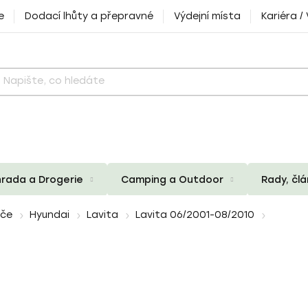
e
Dodací lhůty a přepravné
Výdejní místa
Kariéra /
rada a Drogerie
Camping a Outdoor
Rady, čl
iče
Hyundai
Lavita
Lavita 06/2001-08/2010