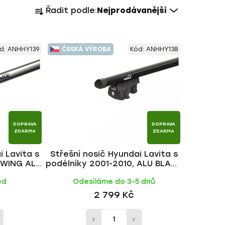
Ř
Řadit podle:
Nejprodávanější
a
z
e
d:
ANHHY139
ČESKÁ VÝROBA
Kód:
ANHHY138
n
í
p
r
o
d
DOPRAVA
DOPRAVA
u
ZDARMA
ZDARMA
k
i Lavita s
Střešní nosič Hyundai Lavita s
t
, WING ALU
podélníky 2001-2010, ALU BLACK
ů
tyč | HAKR
ed
Odesíláme do 3-5 dnů
2 799 Kč