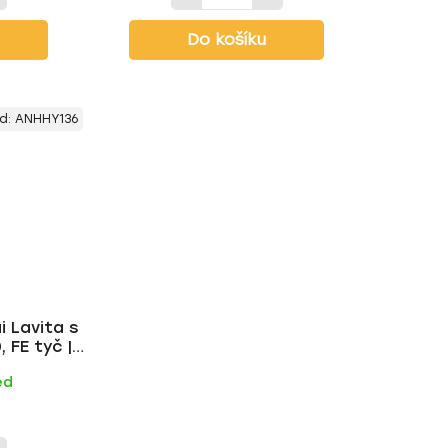
Do košíku
d:
ANHHY136
i Lavita s
 FE tyč |
ed