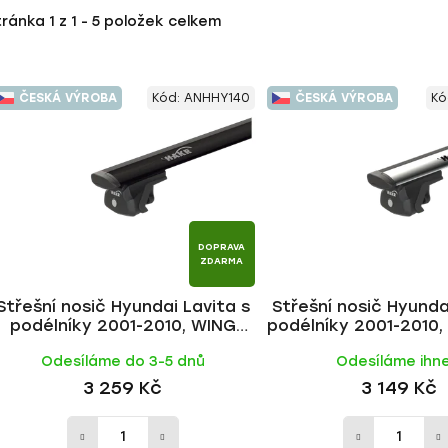
tránka
1
z
1
-
5
položek celkem
ČESKÁ VÝROBA
Kód:
ANHHY140
ČESKÁ VÝROBA
Kó
DOPRAVA
ZDARMA
Střešní nosič Hyundai Lavita s
Střešní nosič Hyunda
podélníky 2001-2010, WING
podélníky 2001-2010
BLACK tyč | HAKR
tyč | HAKR
Odesíláme do 3-5 dnů
Odesíláme ihn
3 259 Kč
3 149 Kč