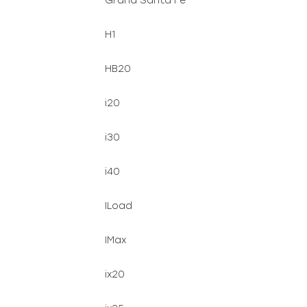
Grand Santa Fe
H1
HB20
i20
i30
i40
ILoad
IMax
ix20