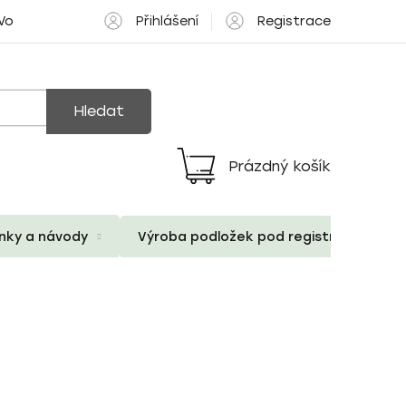
Přihlášení
Registrace
 Volné pozice
Hledat
Prázdný košík
Nákupní
košík
ánky a návody
Výroba podložek pod registrační znač