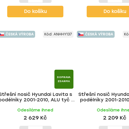
Do košíku
Do košíku
ČESKÁ VÝROBA
Kód:
ANHHY137
ČESKÁ VÝROBA
Kó
DOPRAVA
ZDARMA
Střešní nosič Hyundai Lavita s
Střešní nosič Hyunda
podélníky 2001-2010, ALU tyč |
podélníky 2001-2010,
HAKR
HAKR
Odesíláme ihned
Odesíláme ihn
2 629 Kč
2 209 Kč