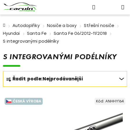
Nákupn
Přejít
Hledat
Přihlášení
na
košík
obsah
Domů
Autodoplňky
Nosiče a boxy
Střešní nosiče
Hyundai
Santa Fe
Santa Fe 06/2012-11/2018
S integrovanými podélníky
S INTEGROVANÝMI PODÉLNÍKY
Ř
Řadit podle:
Nejprodávanější
a
z
V
e
ČESKÁ VÝROBA
Kód:
ANHHY164
ý
n
p
í
i
p
s
r