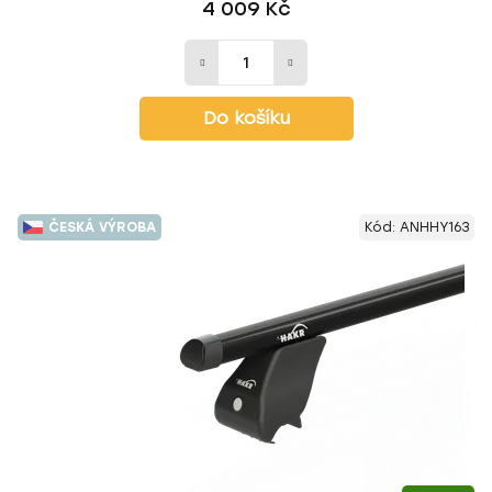
4 009 Kč
Do košíku
ČESKÁ VÝROBA
Kód:
ANHHY163