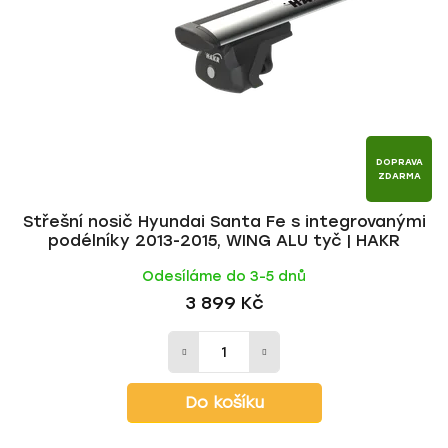
p
o
r
d
o
u
d
k
u
t
k
ů
t
DOPRAVA
ZDARMA
ů
Střešní nosič Hyundai Santa Fe s integrovanými
podélníky 2013-2015, WING ALU tyč | HAKR
Odesíláme do 3-5 dnů
3 899 Kč
Do košíku