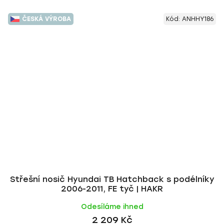
ČESKÁ VÝROBA
Kód:
ANHHY186
Střešní nosič Hyundai TB Hatchback s podélníky
2006-2011, FE tyč | HAKR
Odesíláme ihned
2 209 Kč