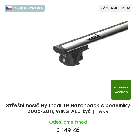
ČESKÁ VÝROBA
Kód:
ANHHY189
DOPRAVA
ZDARMA
Střešní nosič Hyundai TB Hatchback s podélníky
2006-2011, WING ALU tyč | HAKR
Odesíláme ihned
3 149 Kč