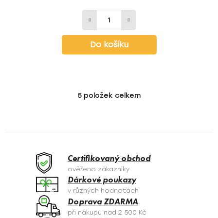
Do košíku
5
položek celkem
O
v
l
á
d
a
Certifikovaný obchod
c
ověřeno zákazníky
í
Dárkové poukazy
p
v různých hodnotách
r
Doprava ZDARMA
v
při nákupu nad 2 500 Kč