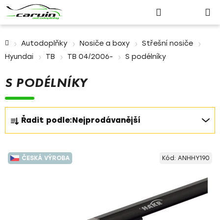
Nákupn
Přejít
Hledat
Přihlášení
na
košík
obsah
Domů
Autodoplňky
Nosiče a boxy
Střešní nosiče
Hyundai
TB
TB 04/2006-
S podélníky
S PODÉLNÍKY
Ř
Řadit podle:
Nejprodávanější
a
z
V
e
ČESKÁ VÝROBA
Kód:
ANHHY190
ý
n
p
í
i
p
s
r
p
o