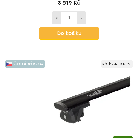
3 519 Kč
Do košíku
ČESKÁ VÝROBA
Kód:
ANHKI090