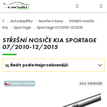
Nákupn
Přejít
Hledat
Přihlášení
na
košík
obsah
Domů
Autodoplňky
Nosiče a boxy
Střešní nosiče
Kia
Sportage
Sportage 07/2010-12/2015
STŘEŠNÍ NOSIČE KIA SPORTAGE
07/2010-12/2015
Ř
Řadit podle:
Nejprodávanější
a
z
V
e
ČESKÁ VÝROBA
Kód:
ANHKI089
ý
n
p
í
i
p
s
r