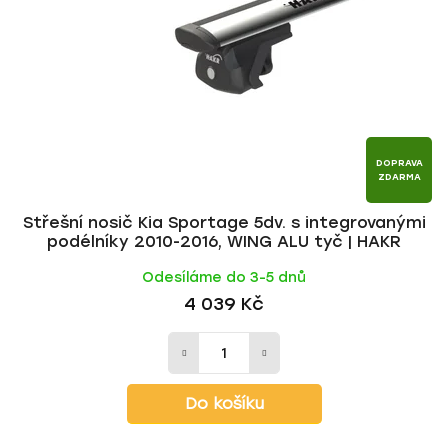
p
o
r
d
o
u
d
k
u
t
k
ů
t
DOPRAVA
ZDARMA
ů
Střešní nosič Kia Sportage 5dv. s integrovanými
podélníky 2010-2016, WING ALU tyč | HAKR
Odesíláme do 3-5 dnů
4 039 Kč
Do košíku