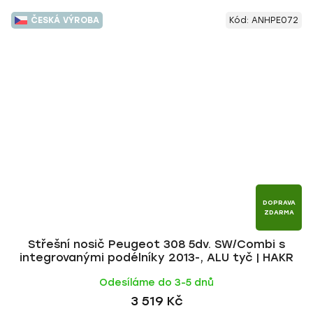
ČESKÁ VÝROBA
Kód:
ANHPE072
DOPRAVA
ZDARMA
Střešní nosič Peugeot 308 5dv. SW/Combi s
integrovanými podélníky 2013-, ALU tyč | HAKR
Odesíláme do 3-5 dnů
3 519 Kč