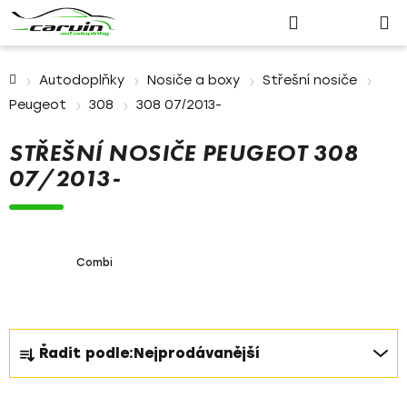
Nákupn
Přejít
Hledat
Přihlášení
na
košík
obsah
Domů
Autodoplňky
Nosiče a boxy
Střešní nosiče
Peugeot
308
308 07/2013-
STŘEŠNÍ NOSIČE PEUGEOT 308
07/2013-
Combi
Ř
Řadit podle:
Nejprodávanější
a
z