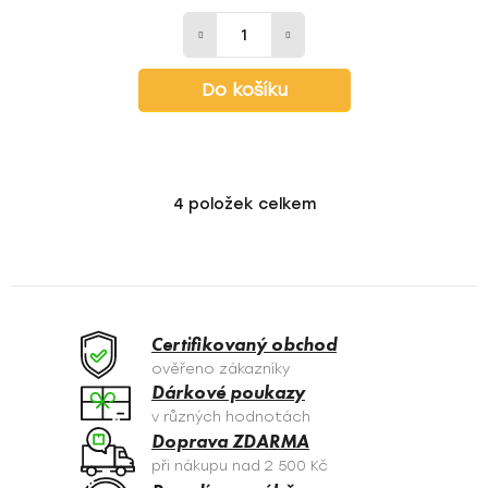
Do košíku
4
položek celkem
O
v
l
á
d
a
Certifikovaný obchod
c
ověřeno zákazníky
í
Dárkové poukazy
p
v různých hodnotách
r
Doprava ZDARMA
v
při nákupu nad 2 500 Kč
k