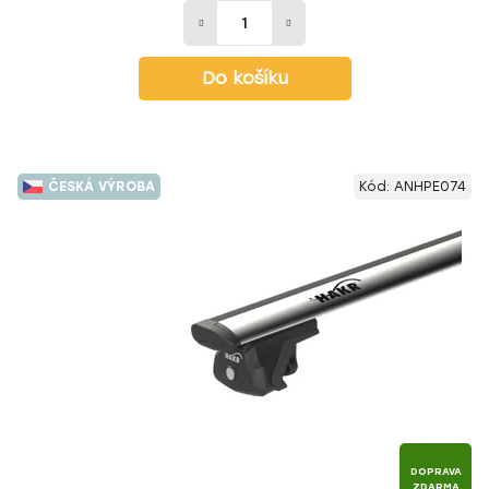
Do košíku
ČESKÁ VÝROBA
Kód:
ANHPE074
DOPRAVA
ZDARMA