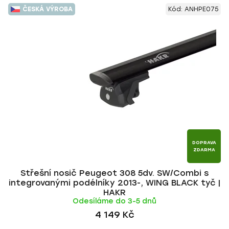
V
e
ČESKÁ VÝROBA
Kód:
ANHPE075
ý
n
p
í
i
p
s
r
p
o
r
d
o
u
d
k
u
t
k
ů
t
DOPRAVA
ZDARMA
ů
Střešní nosič Peugeot 308 5dv. SW/Combi s
integrovanými podélníky 2013-, WING BLACK tyč |
HAKR
Odesíláme do 3-5 dnů
4 149 Kč