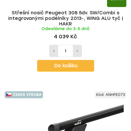
Střešní nosič Peugeot 308 5dv. SW/Combi s
integrovanými podélníky 2013-, WING ALU tyč |
HAKR
Odesíláme do 3-5 dnů
4 039 Kč
Do košíku
ČESKÁ VÝROBA
Kód:
ANHPE073