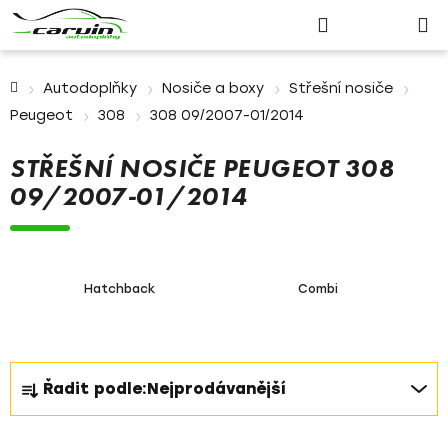
Nákupn
Přejít
Hledat
Přihlášení
na
košík
obsah
Domů
Autodoplňky
Nosiče a boxy
Střešní nosiče
Peugeot
308
308 09/2007-01/2014
STŘEŠNÍ NOSIČE PEUGEOT 308
09/2007-01/2014
Hatchback
Combi
Ř
Řadit podle:
Nejprodávanější
a
z