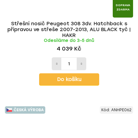
DOPRAVA
ZDARMA
Střešní nosič Peugeot 308 3dv. Hatchback s
přípravou ve střeše 2007-2013, ALU BLACK tyč |
HAKR
Odesíláme do 3-5 dnů
4 039 Kč
Do košíku
ČESKÁ VÝROBA
Kód:
ANHPE062