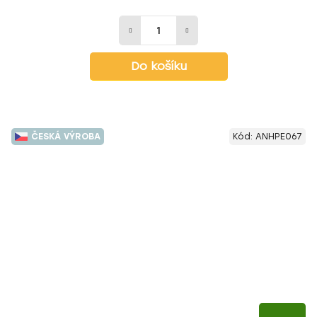
Do košíku
ČESKÁ VÝROBA
Kód:
ANHPE067