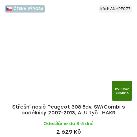
ČESKÁ VÝROBA
Kód:
ANHPE077
DOPRAVA
ZDARMA
Střešní nosič Peugeot 308 5dv. SW/Combi s
podélníky 2007-2013, ALU tyč | HAKR
Odesíláme do 3-5 dnů
2 629 Kč