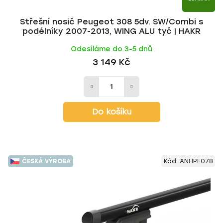
Střešní nosič Peugeot 308 5dv. SW/Combi s
podélníky 2007-2013, WING ALU tyč | HAKR
Odesíláme do 3-5 dnů
3 149 Kč
Do košíku
ČESKÁ VÝROBA
Kód:
ANHPE078