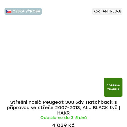
ČESKÁ VÝROBA
Kód:
ANHPE068
DOPRAVA
ZDARMA
Střešní nosič Peugeot 308 5dv. Hatchback s
přípravou ve střeše 2007-2013, ALU BLACK tyč |
HAKR
Odesíláme do 3-5 dnů
4 039 Kč