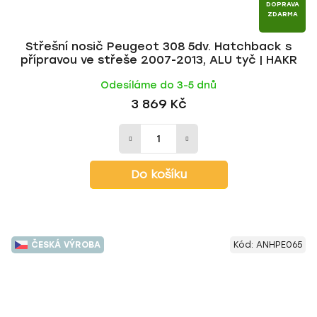
DOPRAVA
ZDARMA
Střešní nosič Peugeot 308 5dv. Hatchback s
přípravou ve střeše 2007-2013, ALU tyč | HAKR
Odesíláme do 3-5 dnů
3 869 Kč
Do košíku
ČESKÁ VÝROBA
Kód:
ANHPE065