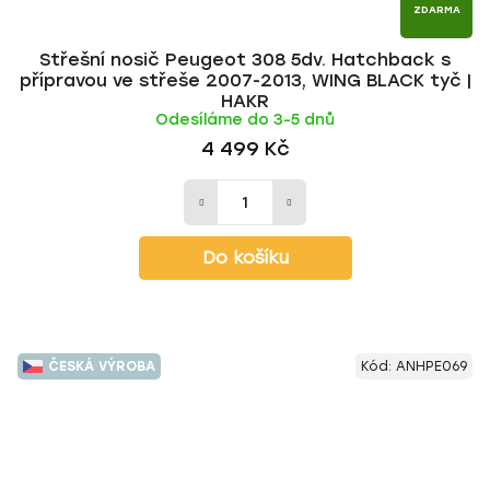
ZDARMA
Střešní nosič Peugeot 308 5dv. Hatchback s
přípravou ve střeše 2007-2013, WING BLACK tyč |
HAKR
Odesíláme do 3-5 dnů
4 499 Kč
Do košíku
ČESKÁ VÝROBA
Kód:
ANHPE069