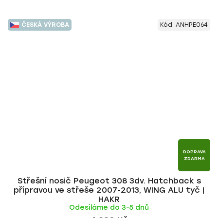
ČESKÁ VÝROBA
Kód:
ANHPE064
DOPRAVA
ZDARMA
Střešní nosič Peugeot 308 3dv. Hatchback s
přípravou ve střeše 2007-2013, WING ALU tyč |
HAKR
Odesíláme do 3-5 dnů