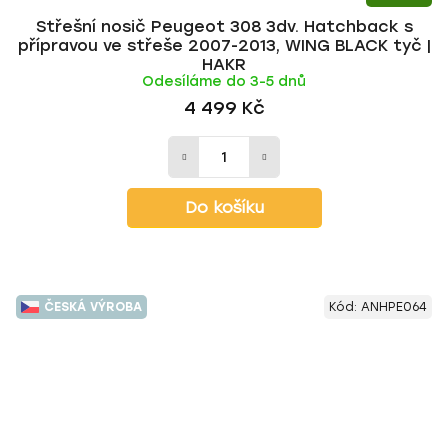
Střešní nosič Peugeot 308 3dv. Hatchback s
přípravou ve střeše 2007-2013, WING BLACK tyč |
HAKR
Odesíláme do 3-5 dnů
4 499 Kč
Do košíku
ČESKÁ VÝROBA
Kód:
ANHPE064