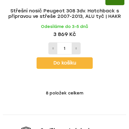
Střešní nosič Peugeot 308 3dv. Hatchback s
přípravou ve střeše 2007-2013, ALU tyč | HAKR
Odesíláme do 3-5 dnů
3 869 Kč
Do košíku
8
položek celkem
O
v
l
á
d
a