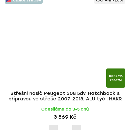
ČESKÁ VÝROBA
Kód:
ANHPE067
DOPRAVA
ZDARMA
Střešní nosič Peugeot 308 5dv. Hatchback s
přípravou ve střeše 2007-2013, ALU tyč | HAKR
Odesíláme do 3-5 dnů
3 869 Kč