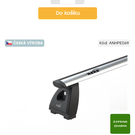
Do košíku
ČESKÁ VÝROBA
Kód:
ANHPE069
DOPRAVA
ZDARMA