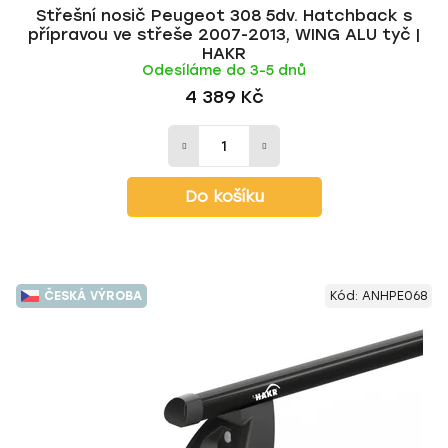
Střešní nosič Peugeot 308 5dv. Hatchback s
přípravou ve střeše 2007-2013, WING ALU tyč |
HAKR
Odesíláme do 3-5 dnů
4 389 Kč
Do košíku
ČESKÁ VÝROBA
Kód:
ANHPE068