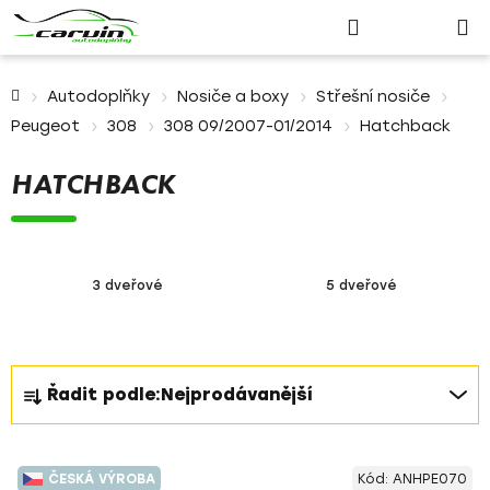
Nákupn
Přejít
Hledat
Přihlášení
na
košík
obsah
Domů
Autodoplňky
Nosiče a boxy
Střešní nosiče
Peugeot
308
308 09/2007-01/2014
Hatchback
HATCHBACK
3 dveřové
5 dveřové
Ř
Řadit podle:
Nejprodávanější
a
z
V
e
ČESKÁ VÝROBA
Kód:
ANHPE070
ý