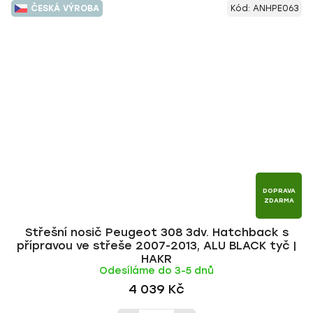
ČESKÁ VÝROBA
Kód:
ANHPE063
DOPRAVA
ZDARMA
Střešní nosič Peugeot 308 3dv. Hatchback s
přípravou ve střeše 2007-2013, ALU BLACK tyč |
HAKR
Odesíláme do 3-5 dnů
4 039 Kč