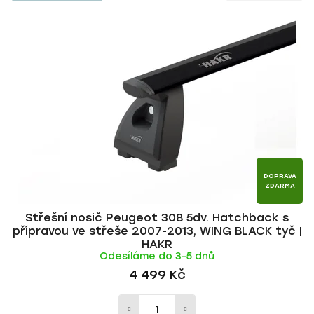
n
p
í
i
p
s
r
p
o
r
d
o
u
d
k
u
t
k
ů
t
DOPRAVA
ZDARMA
ů
Střešní nosič Peugeot 308 5dv. Hatchback s
přípravou ve střeše 2007-2013, WING BLACK tyč |
HAKR
Odesíláme do 3-5 dnů
4 499 Kč