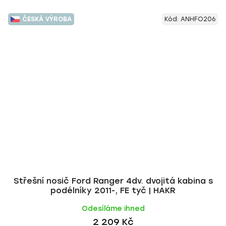
ČESKÁ VÝROBA
Kód:
ANHFO206
Střešní nosič Ford Ranger 4dv. dvojitá kabina s
podélníky 2011-, FE tyč | HAKR
Odesíláme ihned
2 209 Kč