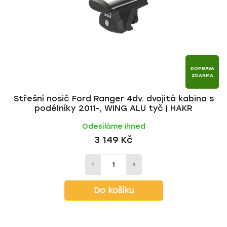
r
d
o
u
d
k
u
t
k
ů
t
DOPRAVA
ZDARMA
ů
Střešní nosič Ford Ranger 4dv. dvojitá kabina s
podélníky 2011-, WING ALU tyč | HAKR
Odesíláme ihned
3 149 Kč
Do košíku