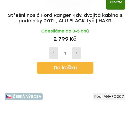
ZDARMA
Střešní nosič Ford Ranger 4dv. dvojitá kabina s
podélníky 2011-, ALU BLACK tyč | HAKR
Odesíláme do 3-5 dnů
2 799 Kč
Do košíku
ČESKÁ VÝROBA
Kód:
ANHFO207