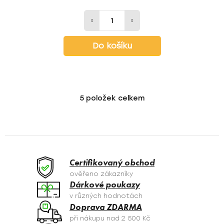
Do košíku
5
položek celkem
O
v
l
á
d
a
Certifikovaný obchod
c
ověřeno zákazníky
í
Dárkové poukazy
p
v různých hodnotách
r
Doprava ZDARMA
v
při nákupu nad 2 500 Kč