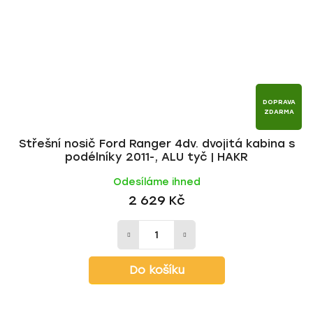
DOPRAVA
ZDARMA
Střešní nosič Ford Ranger 4dv. dvojitá kabina s
podélníky 2011-, ALU tyč | HAKR
Odesíláme ihned
2 629 Kč
Do košíku