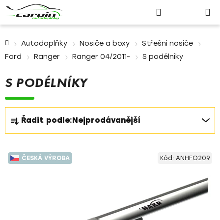
Nákupn
Přejít
Hledat
Přihlášení
na
košík
obsah
Domů
Autodoplňky
Nosiče a boxy
Střešní nosiče
Ford
Ranger
Ranger 04/2011-
S podélníky
S PODÉLNÍKY
Ř
Řadit podle:
Nejprodávanější
a
z
V
e
ČESKÁ VÝROBA
Kód:
ANHFO209
ý
n
p
í
i
p
s
r
p
o