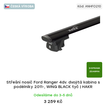
ČESKÁ VÝROBA
Kód:
ANHFO210
DOPRAVA
ZDARMA
Střešní nosič Ford Ranger 4dv. dvojitá kabina s
podélníky 2011-, WING BLACK tyč | HAKR
Odesíláme do 3-5 dnů
3 259 Kč