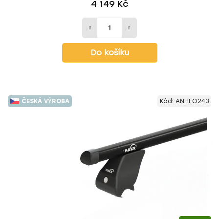
4 149 Kč
Do košíku
ČESKÁ VÝROBA
Kód:
ANHFO243