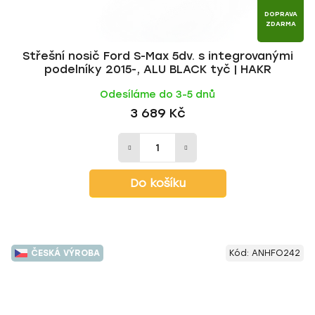
DOPRAVA
ZDARMA
Střešní nosič Ford S-Max 5dv. s integrovanými
podelníky 2015-, ALU BLACK tyč | HAKR
Odesíláme do 3-5 dnů
3 689 Kč
Do košíku
ČESKÁ VÝROBA
Kód:
ANHFO242