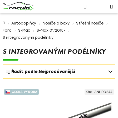
Nákupn
Přejít
Hledat
Přihlášení
na
košík
obsah
Domů
Autodoplňky
Nosiče a boxy
Střešní nosiče
Ford
S-Max
S-Max 01/2015-
S integrovanými podélníky
S INTEGROVANÝMI PODÉLNÍKY
Ř
Řadit podle:
Nejprodávanější
a
z
V
e
ČESKÁ VÝROBA
Kód:
ANHFO244
ý
n
p
í
i
p
s
r