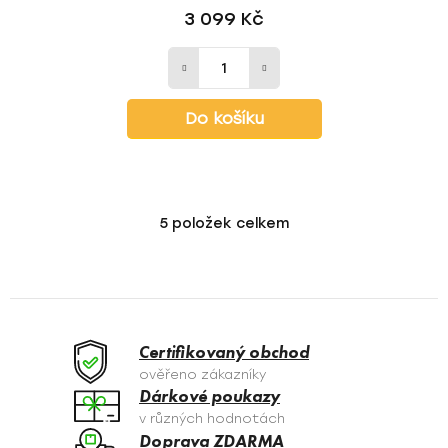
3 099 Kč
Do košíku
5
položek celkem
O
v
l
á
d
a
Certifikovaný obchod
c
ověřeno zákazníky
í
Dárkové poukazy
p
v různých hodnotách
r
Doprava ZDARMA