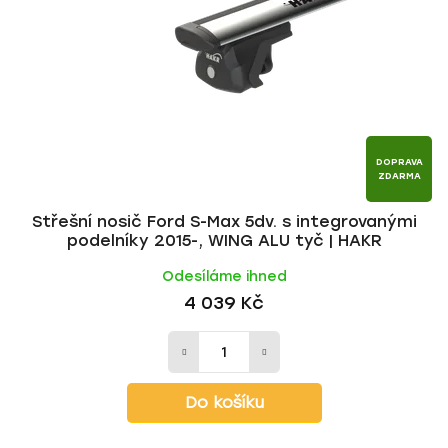
p
o
r
d
o
u
d
k
u
t
k
ů
t
DOPRAVA
ZDARMA
ů
Střešní nosič Ford S-Max 5dv. s integrovanými
podelníky 2015-, WING ALU tyč | HAKR
Odesíláme ihned
4 039 Kč
Do košíku