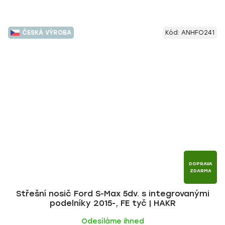
ČESKÁ VÝROBA
Kód:
ANHFO241
DOPRAVA
ZDARMA
Střešní nosič Ford S-Max 5dv. s integrovanými
podelníky 2015-, FE tyč | HAKR
Odesíláme ihned