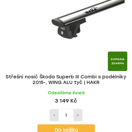
i
p
s
r
p
o
r
d
o
u
d
k
u
t
k
ů
t
DOPRAVA
ZDARMA
ů
Střešní nosič Škoda Superb III Combi s podélníky
2015-, WING ALU tyč | HAKR
Odesíláme ihned
3 149 Kč
Do košíku