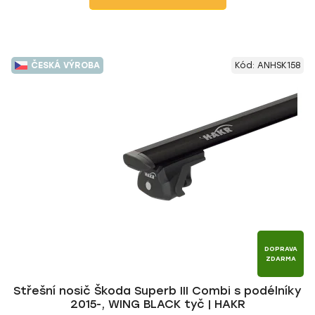
ČESKÁ VÝROBA
Kód:
ANHSK158
DOPRAVA
ZDARMA
Střešní nosič Škoda Superb III Combi s podélníky
2015-, WING BLACK tyč | HAKR