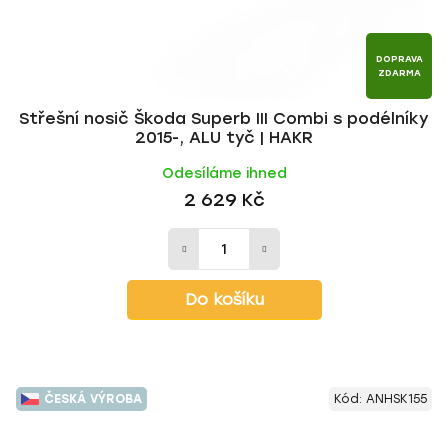
DOPRAVA
ZDARMA
Střešní nosič Škoda Superb III Combi s podélníky
2015-, ALU tyč | HAKR
Odesíláme ihned
2 629 Kč
Do košíku
ČESKÁ VÝROBA
Kód:
ANHSK155