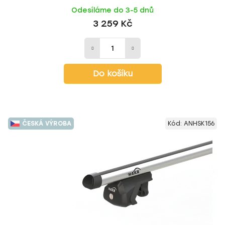
Odesíláme do 3-5 dnů
3 259 Kč
Do košíku
ČESKÁ VÝROBA
Kód:
ANHSK156