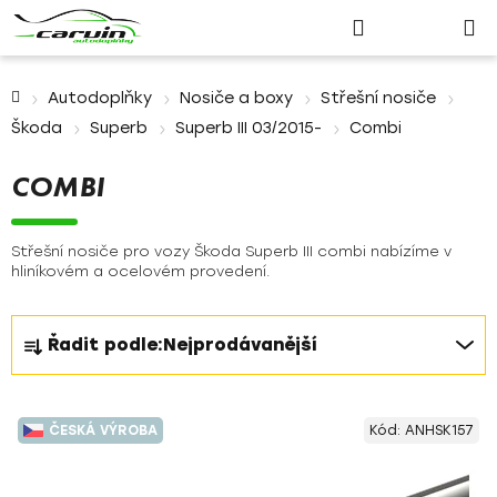
Nákupn
Přejít
Hledat
Přihlášení
na
košík
obsah
Domů
Autodoplňky
Nosiče a boxy
Střešní nosiče
Škoda
Superb
Superb III 03/2015-
Combi
COMBI
Střešní nosiče pro vozy Škoda Superb III combi nabízíme v
hliníkovém a ocelovém provedení.
Ř
Řadit podle:
Nejprodávanější
a
z
V
e
ČESKÁ VÝROBA
Kód:
ANHSK157
ý
n
p
í