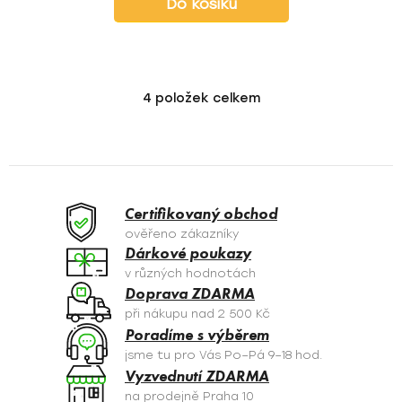
Do košíku
4
položek celkem
O
v
l
á
d
a
Certifikovaný obchod
c
ověřeno zákazníky
í
Dárkové poukazy
p
v různých hodnotách
r
Doprava ZDARMA
v
při nákupu nad 2 500 Kč
k
Poradíme s výběrem
y
jsme tu pro Vás Po–Pá 9–18 hod.
v
Vyzvednutí ZDARMA
ý
na prodejně Praha 10