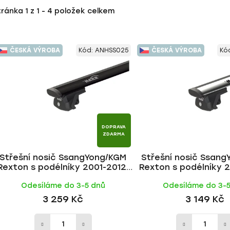
tránka
1
z
1
-
4
položek celkem
ČESKÁ VÝROBA
Kód:
ANHSS025
ČESKÁ VÝROBA
Kó
DOPRAVA
ZDARMA
Střešní nosič SsangYong/KGM
Střešní nosič Ssan
Rexton s podélníky 2001-2012,
Rexton s podélníky 2
WING BLACK tyč | HAKR
WING ALU tyč |
Odesíláme do 3-5 dnů
Odesíláme do 3-
3 259 Kč
3 149 Kč