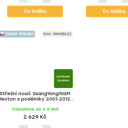
Do košíku
Do košíku
ČESKÁ VÝROBA
Kód:
ANHSS022
DOPRAVA
ZDARMA
Střešní nosič SsangYong/KGM
Rexton s podélníky 2001-2012,
ALU tyč | HAKR
Odesíláme do 3-5 dnů
2 629 Kč