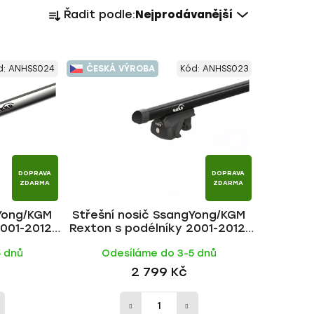
Ř
Řadit podle:
Nejprodávanější
a
z
e
d:
ANHSS024
ČESKÁ VÝROBA
Kód:
ANHSS023
n
í
p
r
o
d
DOPRAVA
DOPRAVA
u
ZDARMA
ZDARMA
k
gYong/KGM
Střešní nosič SsangYong/KGM
t
001-2012,
Rexton s podélníky 2001-2012,
ů
 HAKR
ALU BLACK tyč | HAKR
5 dnů
Odesíláme do 3-5 dnů
2 799 Kč