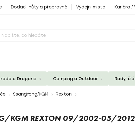
e
Dodací lhůty a přepravné
Výdejní místa
Kariéra /
rada a Drogerie
Camping a Outdoor
Rady, čl
iče
SsangYong/KGM
Rexton
NG/KGM REXTON 09/2002-05/201