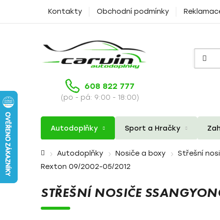
Přejít
Kontakty
Obchodní podmínky
Reklamac
na
obsah
608 822 777
(po - pá: 9:00 - 18:00)
Autodoplňky
Sport a Hračky
Zah
Domů
Autodoplňky
Nosiče a boxy
Střešní nos
Rexton 09/2002-05/2012
STŘEŠNÍ NOSIČE SSANGYO