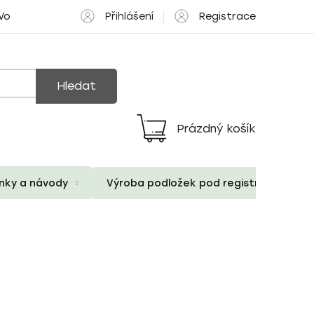
Přihlášení
Registrace
 Volné pozice
Hledat
Prázdný košík
Nákupní
košík
ánky a návody
Výroba podložek pod registrační znač
2