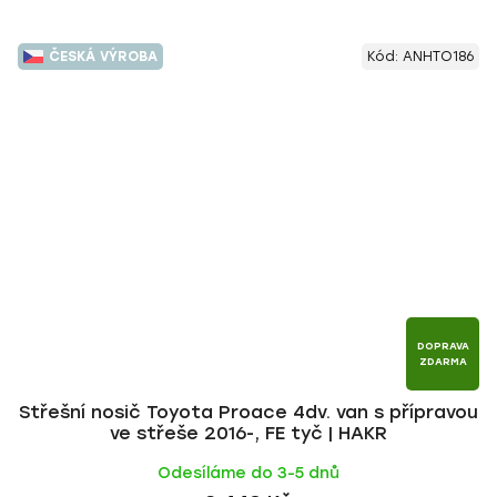
ČESKÁ VÝROBA
Kód:
ANHTO186
DOPRAVA
ZDARMA
Střešní nosič Toyota Proace 4dv. van s přípravou
ve střeše 2016-, FE tyč | HAKR
Odesíláme do 3-5 dnů