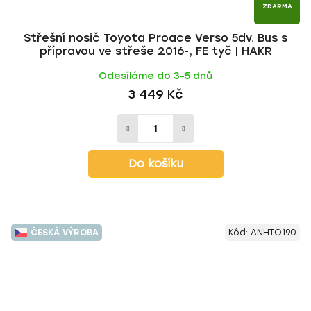
ZDARMA
Střešní nosič Toyota Proace Verso 5dv. Bus s
přípravou ve střeše 2016-, FE tyč | HAKR
Odesíláme do 3-5 dnů
3 449 Kč
Do košíku
ČESKÁ VÝROBA
Kód:
ANHTO190