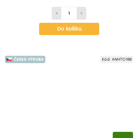
Do košíku
ČESKÁ VÝROBA
Kód:
ANHTO188