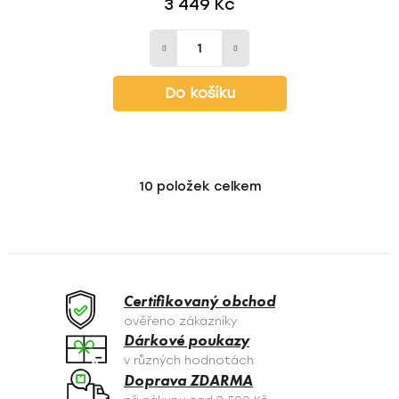
3 449 Kč
Do košíku
10
položek celkem
O
v
l
á
d
a
Certifikovaný obchod
c
ověřeno zákazníky
í
Dárkové poukazy
p
v různých hodnotách
r
Doprava ZDARMA
v