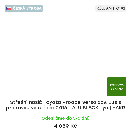
ČESKÁ VÝROBA
Kód:
ANHTO193
DOPRAVA
ZDARMA
Střešní nosič Toyota Proace Verso 5dv. Bus s
přípravou ve střeše 2016-, ALU BLACK tyč | HAKR
Odesíláme do 3-5 dnů
4 039 Kč