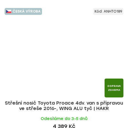
ČESKÁ VÝROBA
Kód:
ANHTO189
DOPRAVA
ZDARMA
Střešní nosič Toyota Proace 4dv. van s přípravou
ve střeše 2016-, WING ALU tyč | HAKR
Odesíláme do 3-5 dnů
4 389 Kč