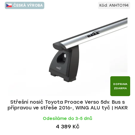
V
e
ČESKÁ VÝROBA
Kód:
ANHTO194
ý
n
p
í
i
p
s
r
p
o
r
d
o
u
d
k
u
t
k
ů
t
DOPRAVA
ZDARMA
ů
Střešní nosič Toyota Proace Verso 5dv. Bus s
přípravou ve střeše 2016-, WING ALU tyč | HAKR
Odesíláme do 3-5 dnů
4 389 Kč