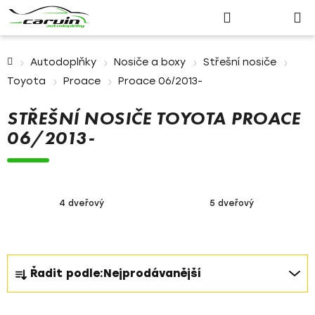
Nákupn
Přejít
Hledat
Přihlášení
na
košík
obsah
Domů
Autodoplňky
Nosiče a boxy
Střešní nosiče
Toyota
Proace
Proace 06/2013-
STŘEŠNÍ NOSIČE TOYOTA PROACE
06/2013-
4 dveřový
5 dveřový
Ř
Řadit podle:
Nejprodávanější
a
z