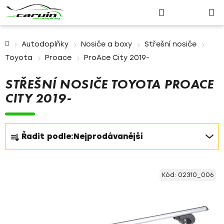
Nákupn
Přejít
Hledat
Přihlášení
na
košík
obsah
Domů
Autodoplňky
Nosiče a boxy
Střešní nosiče
Toyota
Proace
ProAce City 2019-
STŘEŠNÍ NOSIČE TOYOTA PROACE
CITY 2019-
Ř
Řadit podle:
Nejprodávanější
a
z
V
e
Kód:
02310_006
ý
n
p
í
i
p
s
r