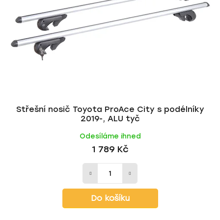
p
o
r
d
o
u
d
k
u
t
k
ů
t
ů
Střešní nosič Toyota ProAce City s podélníky
2019-, ALU tyč
Odesíláme ihned
1 789 Kč
Do košíku