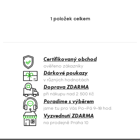
1
položek celkem
O
v
l
á
d
a
Certifikovaný obchod
c
ověřeno zákazníky
í
Dárkové poukazy
p
v různých hodnotách
r
Doprava ZDARMA
v
při nákupu nad 2 500 Kč
k
Poradíme s výběrem
y
jsme tu pro Vás Po–Pá 9–18 hod.
v
Vyzvednutí ZDARMA
ý
na prodejně Praha 10
p
i
s