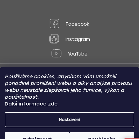
Facebook
Instagram
YouTube
Používáme cookies, abychom Vám umožnili
Způsoby platby:
pohodlné prohlížení webu a díky analýze provozu
Online
Převod
Dobírka
webu neustále zlepšovali jeho funkce, výkon a
použitelnost.
Způsoby dopravy:
Další informace zde
Nastavení
CARVIN AUTODOPLŇKY
Copyright (c) 2012 -
2026
- Všechna
práva vyhrazena