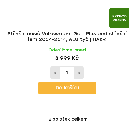
DOPRAVA
ZDARMA
Střešní nosič Volkswagen Golf Plus pod střešní
lem 2004-2014, ALU tyč | HAKR
Odesíláme ihned
3 999 Kč
Do košíku
12
položek celkem
O
v