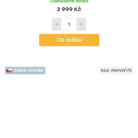
Odesíláme ihned
3 999 Kč
Do košíku
ČESKÁ VÝROBA
Kód:
ANHVW175