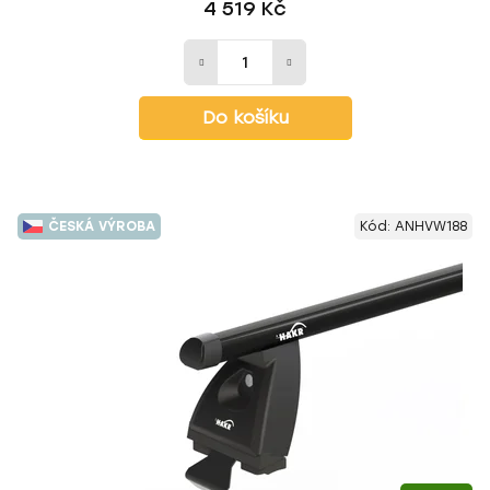
4 519 Kč
Do košíku
ČESKÁ VÝROBA
Kód:
ANHVW188