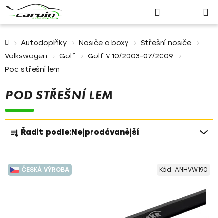
Nákupn
Přejít
Hledat
Přihlášení
na
košík
obsah
Domů
Autodoplňky
Nosiče a boxy
Střešní nosiče
Volkswagen
Golf
Golf V 10/2003-07/2009
Pod střešní lem
POD STŘEŠNÍ LEM
Ř
Řadit podle:
Nejprodávanější
a
z
V
e
ČESKÁ VÝROBA
Kód:
ANHVW190
ý
n
p
í
i
p
s
r