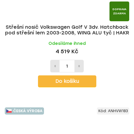
DOPRAVA
ZDARMA
Střešní nosič Volkswagen Golf V 3dv. Hatchback
pod střešní lem 2003-2008, WING ALU tyč | HAKR
Odesíláme ihned
4 519 Kč
Do košíku
ČESKÁ VÝROBA
Kód:
ANHVW183