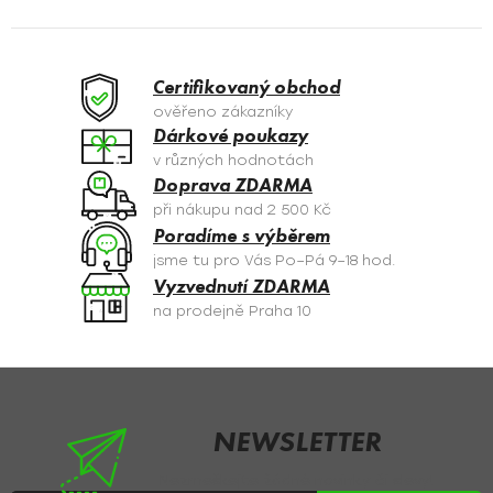
l
á
d
a
Certifikovaný obchod
c
ověřeno zákazníky
í
Dárkové poukazy
p
v různých hodnotách
r
Doprava ZDARMA
v
při nákupu nad 2 500 Kč
k
Poradíme s výběrem
y
jsme tu pro Vás Po–Pá 9–18 hod.
v
Vyzvednutí ZDARMA
ý
na prodejně Praha 10
p
i
s
Z
u
á
p
NEWSLETTER
a
Nezmeškejte žádné novinky či slevy!