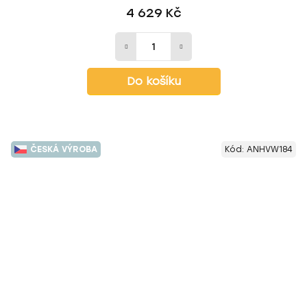
4 629 Kč
Do košíku
ČESKÁ VÝROBA
Kód:
ANHVW184