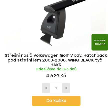
p
o
r
d
o
u
d
k
u
t
k
ů
t
DOPRAVA
ZDARMA
ů
Střešní nosič Volkswagen Golf V 5dv. Hatchback
pod střešní lem 2003-2008, WING BLACK tyč |
HAKR
Odesíláme do 3-5 dnů
4 629 Kč
Do košíku