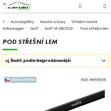
Nákupn
Přejít
Hledat
Přihlášení
na
košík
obsah
Domů
Autodoplňky
Nosiče a boxy
Střešní nosiče
Volkswagen
Golf
Golf VII 08/2012-
Pod střešní lem
POD STŘEŠNÍ LEM
Ř
Řadit podle:
Nejprodávanější
a
z
V
e
ČESKÁ VÝROBA
Kód:
ANHVW215
ý
n
p
í
i
p
s
r
p
o