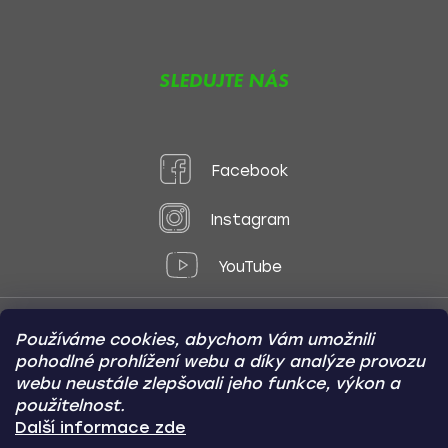
SLEDUJTE NÁS
Facebook
Instagram
YouTube
Používáme cookies, abychom Vám umožnili
Způsoby platby:
pohodlné prohlížení webu a díky analýze provozu
Online
Převod
Dobírka
webu neustále zlepšovali jeho funkce, výkon a
použitelnost.
Způsoby dopravy:
Další informace zde