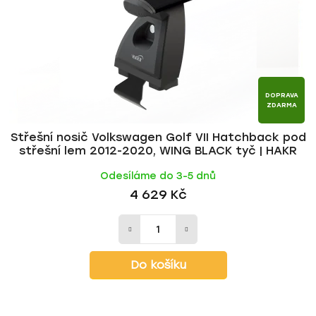
r
d
o
u
d
k
u
t
k
ů
t
DOPRAVA
ZDARMA
ů
Střešní nosič Volkswagen Golf VII Hatchback pod
střešní lem 2012-2020, WING BLACK tyč | HAKR
Odesíláme do 3-5 dnů
4 629 Kč
Do košíku