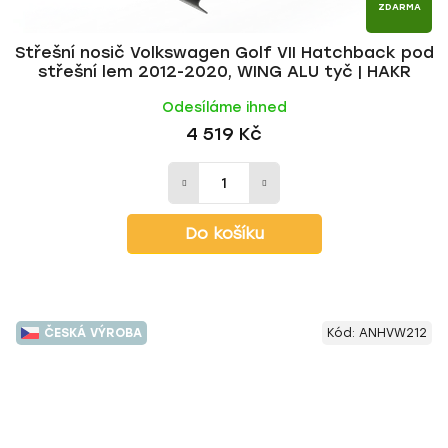
ZDARMA
Střešní nosič Volkswagen Golf VII Hatchback pod
střešní lem 2012-2020, WING ALU tyč | HAKR
Odesíláme ihned
4 519 Kč
Do košíku
ČESKÁ VÝROBA
Kód:
ANHVW212