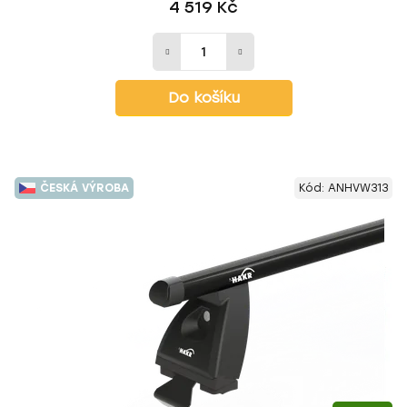
4 519 Kč
Do košíku
ČESKÁ VÝROBA
Kód:
ANHVW313