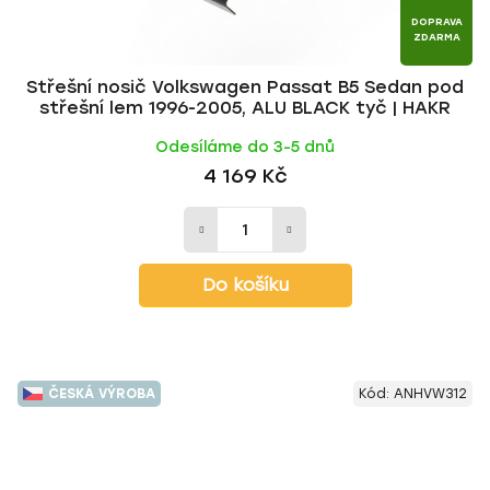
DOPRAVA
ZDARMA
Střešní nosič Volkswagen Passat B5 Sedan pod
střešní lem 1996-2005, ALU BLACK tyč | HAKR
Odesíláme do 3-5 dnů
4 169 Kč
Do košíku
ČESKÁ VÝROBA
Kód:
ANHVW312