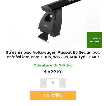
p
o
r
d
o
u
d
k
u
t
k
ů
t
DOPRAVA
ZDARMA
ů
Střešní nosič Volkswagen Passat B5 Sedan pod
střešní lem 1996-2005, WING BLACK tyč | HAKR
Odesíláme do 3-5 dnů
4 629 Kč
Do košíku