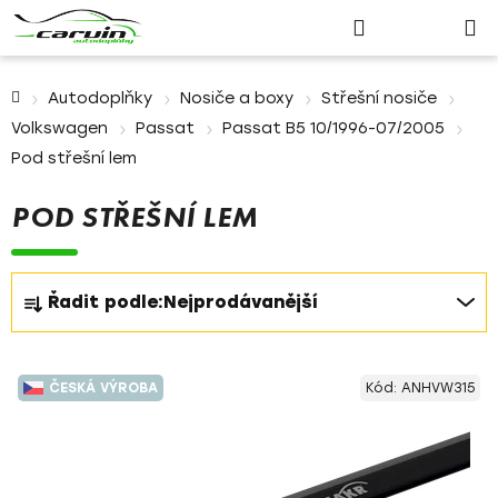
Nákupn
Přejít
Hledat
Přihlášení
na
košík
obsah
Domů
Autodoplňky
Nosiče a boxy
Střešní nosiče
Volkswagen
Passat
Passat B5 10/1996-07/2005
Pod střešní lem
POD STŘEŠNÍ LEM
Ř
Řadit podle:
Nejprodávanější
a
z
V
e
ČESKÁ VÝROBA
Kód:
ANHVW315
ý
n
p
í
i
p
s
r