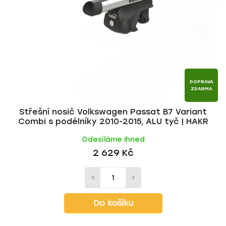
p
o
r
d
o
u
d
k
u
t
k
ů
t
DOPRAVA
ZDARMA
ů
Střešní nosič Volkswagen Passat B7 Variant
Combi s podélníky 2010-2015, ALU tyč | HAKR
Odesíláme ihned
2 629 Kč
Do košíku