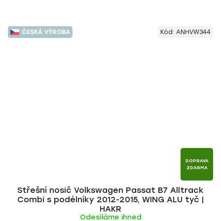
ČESKÁ VÝROBA
Kód:
ANHVW344
DOPRAVA
ZDARMA
Střešní nosič Volkswagen Passat B7 Alltrack
Combi s podélníky 2012-2015, WING ALU tyč |
HAKR
Odesíláme ihned