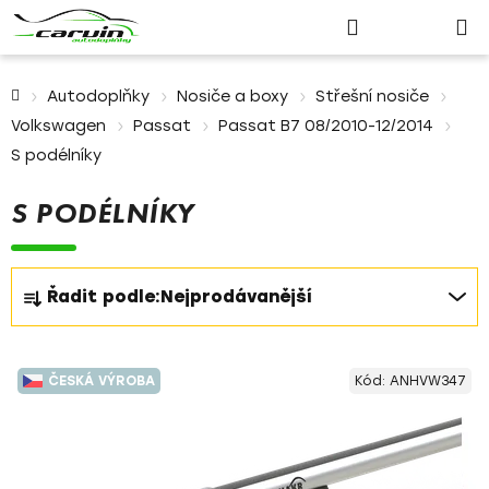
Nákupn
Přejít
Hledat
Přihlášení
na
košík
obsah
Domů
Autodoplňky
Nosiče a boxy
Střešní nosiče
Volkswagen
Passat
Passat B7 08/2010-12/2014
S podélníky
S PODÉLNÍKY
Ř
Řadit podle:
Nejprodávanější
a
z
V
e
ČESKÁ VÝROBA
Kód:
ANHVW347
ý
n
p
í
i
p
s
r