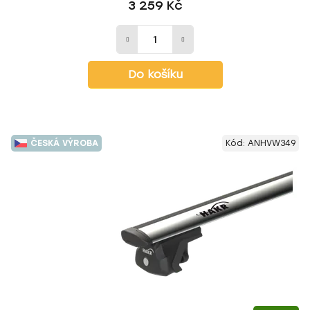
3 259 Kč
Do košíku
ČESKÁ VÝROBA
Kód:
ANHVW349