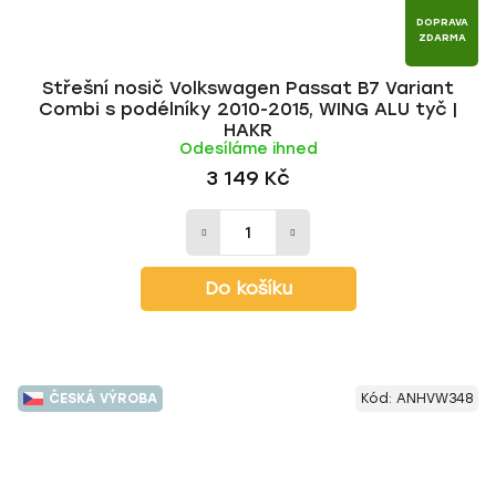
DOPRAVA
ZDARMA
Střešní nosič Volkswagen Passat B7 Variant
Combi s podélníky 2010-2015, WING ALU tyč |
HAKR
Odesíláme ihned
3 149 Kč
Do košíku
ČESKÁ VÝROBA
Kód:
ANHVW348