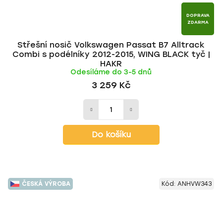
DOPRAVA
ZDARMA
Střešní nosič Volkswagen Passat B7 Alltrack
Combi s podélníky 2012-2015, WING BLACK tyč |
HAKR
Odesíláme do 3-5 dnů
3 259 Kč
Do košíku
ČESKÁ VÝROBA
Kód:
ANHVW343