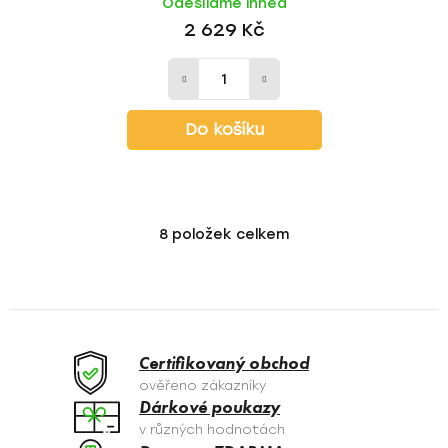
Odesíláme ihned
2 629 Kč
Do košíku
8
položek celkem
O
v
l
á
d
a
Certifikovaný obchod
c
ověřeno zákazníky
í
Dárkové poukazy
p
v různých hodnotách
r