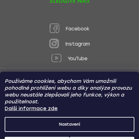
SLEDUJTE NÁS
Facebook
Instagram
YouTube
Používáme cookies, abychom Vám umožnili
Způsoby platby:
pohodlné prohlížení webu a díky analýze provozu
Online
Převod
Dobírka
webu neustále zlepšovali jeho funkce, výkon a
použitelnost.
Způsoby dopravy:
Další informace zde
Nastavení
CARVIN AUTODOPLŇKY
Copyright (c) 2012 -
2026
- Všechna