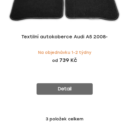
Textilní autokoberce Audi A5 2008-
Na objednávku 1-2 týdny
739 Kč
od
Detail
3
položek celkem
O
v