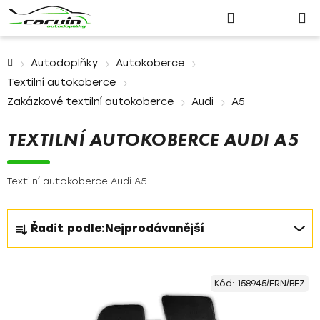
Nákupn
Přejít
Hledat
Přihlášení
na
košík
obsah
Domů
Autodoplňky
Autokoberce
Textilní autokoberce
Zakázkové textilní autokoberce
Audi
A5
TEXTILNÍ AUTOKOBERCE AUDI A5
Textilní autokoberce Audi A5
Ř
Řadit podle:
Nejprodávanější
a
z
V
e
Kód:
158945/ERN/BEZ
ý
n
p
í