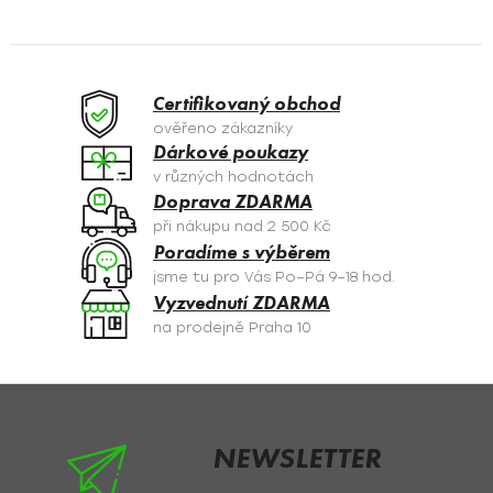
l
á
d
a
Certifikovaný obchod
c
ověřeno zákazníky
í
Dárkové poukazy
p
v různých hodnotách
r
Doprava ZDARMA
v
při nákupu nad 2 500 Kč
k
Poradíme s výběrem
y
jsme tu pro Vás Po–Pá 9–18 hod.
v
Vyzvednutí ZDARMA
ý
na prodejně Praha 10
p
i
s
Z
u
á
p
NEWSLETTER
a