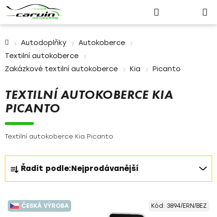
Nákupn
Přejít
Hledat
Přihlášení
na
košík
obsah
Domů
Autodoplňky
Autokoberce
Textilní autokoberce
Zakázkové textilní autokoberce
Kia
Picanto
TEXTILNÍ AUTOKOBERCE KIA
PICANTO
Textilní autokoberce Kia Picanto
Ř
Řadit podle:
Nejprodávanější
a
z
V
e
ČESKÁ VÝROBA
Kód:
3894/ERN/BEZ
ý
n