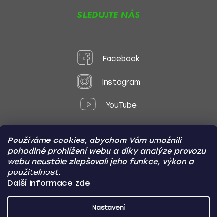
SLEDUJTE NÁS
Facebook
Instagram
YouTube
Používáme cookies, abychom Vám umožnili
Způsoby platby:
pohodlné prohlížení webu a díky analýze provozu
Online
Převod
Dobírka
webu neustále zlepšovali jeho funkce, výkon a
použitelnost.
Způsoby dopravy:
Další informace zde
Nastavení