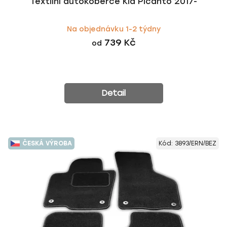
Textilní autokoberce Kia Picanto 2017-
Na objednávku 1-2 týdny
739 Kč
od
Detail
ČESKÁ VÝROBA
Kód:
3893/ERN/BEZ