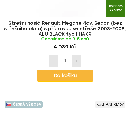
DOPRAVA
ZDARMA
Střešní nosič Renault Megane 4dv. Sedan (bez
střešního okna) s přípravou ve střeše 2003-2008,
ALU BLACK tyč | HAKR
Odesíláme do 3-5 dnů
4 039 Kč
Do košíku
ČESKÁ VÝROBA
Kód:
ANHRE167