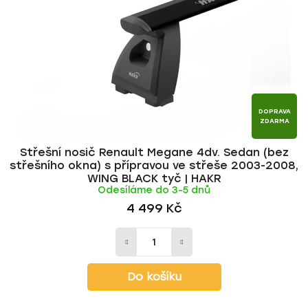
p
o
r
d
o
u
d
k
u
t
k
ů
t
DOPRAVA
ZDARMA
ů
Střešní nosič Renault Megane 4dv. Sedan (bez
střešního okna) s přípravou ve střeše 2003-2008,
WING BLACK tyč | HAKR
Odesíláme do 3-5 dnů
4 499 Kč
Do košíku