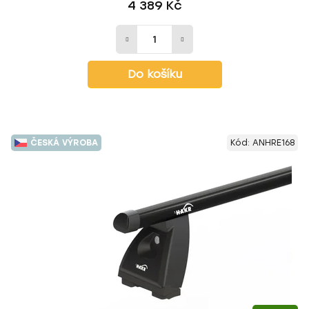
4 389 Kč
Do košíku
ČESKÁ VÝROBA
Kód:
ANHRE168