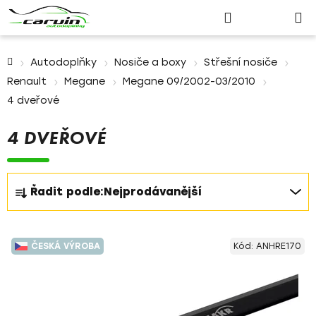
Nákupn
Přejít
Hledat
Přihlášení
na
košík
obsah
Domů
Autodoplňky
Nosiče a boxy
Střešní nosiče
Renault
Megane
Megane 09/2002-03/2010
4 dveřové
4 DVEŘOVÉ
Ř
Řadit podle:
Nejprodávanější
a
z
V
e
ČESKÁ VÝROBA
Kód:
ANHRE170
ý
n
p
í
i
p
s
r