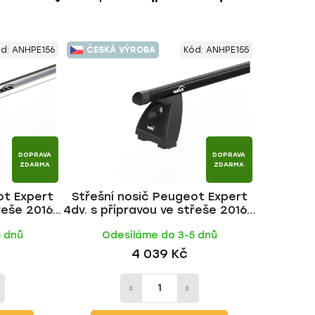
a
z
e
ód:
ANHPE156
ČESKÁ VÝROBA
Kód:
ANHPE155
n
í
p
r
o
d
DOPRAVA
DOPRAVA
u
ZDARMA
ZDARMA
k
ot Expert
Střešní nosič Peugeot Expert
t
řeše 2016-,
4dv. s přípravou ve střeše 2016-,
ů
 HAKR
ALU BLACK tyč | HAKR
5 dnů
Odesíláme do 3-5 dnů
4 039 Kč