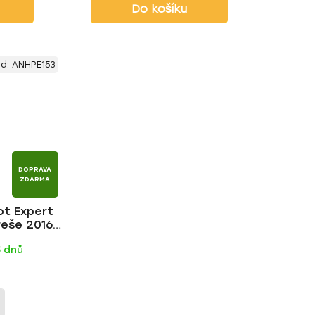
Do košíku
ód:
ANHPE153
DOPRAVA
ZDARMA
ot Expert
řeše 2016-,
R
5 dnů