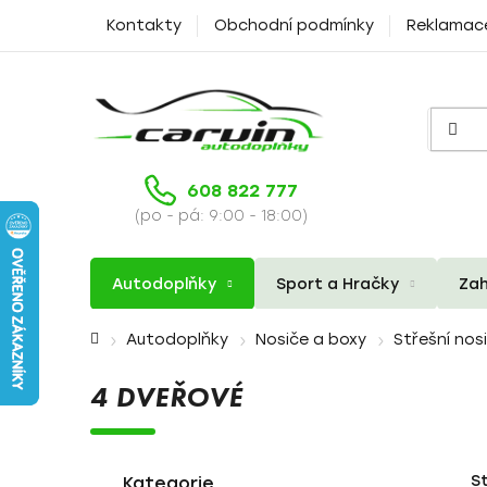
Přejít
Kontakty
Obchodní podmínky
Reklamac
na
obsah
608 822 777
(po - pá: 9:00 - 18:00)
Autodoplňky
Sport a Hračky
Zah
Domů
Autodoplňky
Nosiče a boxy
Střešní nos
4 DVEŘOVÉ
P
K
Přeskočit
S
a