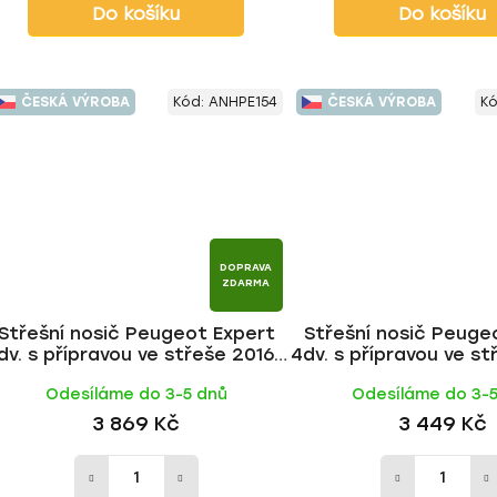
Do košíku
Do košíku
ČESKÁ VÝROBA
Kód:
ANHPE154
ČESKÁ VÝROBA
K
DOPRAVA
ZDARMA
Střešní nosič Peugeot Expert
Střešní nosič Peuge
dv. s přípravou ve střeše 2016-,
4dv. s přípravou ve st
ALU tyč | HAKR
FE tyč | HAK
Odesíláme do 3-5 dnů
Odesíláme do 3-
3 869 Kč
3 449 Kč