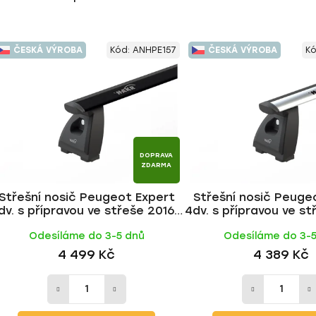
ČESKÁ VÝROBA
Kód:
ANHPE157
ČESKÁ VÝROBA
K
DOPRAVA
ZDARMA
Střešní nosič Peugeot Expert
Střešní nosič Peuge
dv. s přípravou ve střeše 2016-,
4dv. s přípravou ve st
WING BLACK tyč | HAKR
WING ALU tyč |
Odesíláme do 3-5 dnů
Odesíláme do 3-
4 499 Kč
4 389 Kč