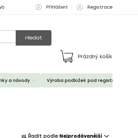
Přihlášení
Registrace
 Volné pozice
Hledat
Prázdný košík
Nákupní
košík
ánky a návody
Výroba podložek pod registrační znač
Ř
Řadit podle:
Nejprodávanější