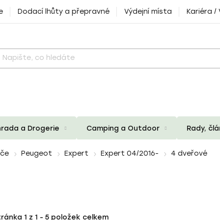
e
Dodací lhůty a přepravné
Výdejní místa
Kariéra /
rada a Drogerie
Camping a Outdoor
Rady, čl
iče
Peugeot
Expert
Expert 04/2016-
4 dveřové
tránka
1
z
1
-
5
položek celkem