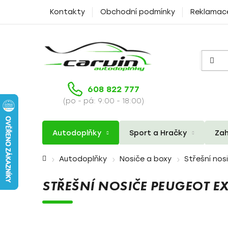
Přejít
Kontakty
Obchodní podmínky
Reklamac
na
obsah
608 822 777
(po - pá: 9:00 - 18:00)
Autodoplňky
Sport a Hračky
Zah
Domů
Autodoplňky
Nosiče a boxy
Střešní nos
STŘEŠNÍ NOSIČE PEUGEOT E