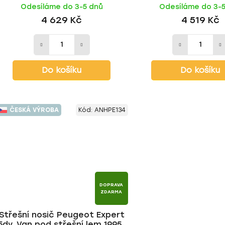
Odesíláme do 3-5 dnů
Odesíláme do 3-
4 629 Kč
4 519 Kč
Do košíku
Do košíku
ČESKÁ VÝROBA
Kód:
ANHPE134
DOPRAVA
ZDARMA
Střešní nosič Peugeot Expert
5dv. Van pod střešní lem 1995-