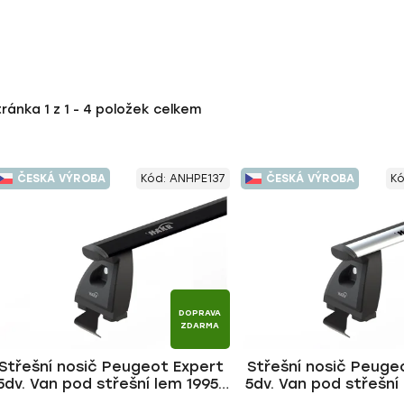
tránka
1
z
1
-
4
položek celkem
ČESKÁ VÝROBA
Kód:
ANHPE137
ČESKÁ VÝROBA
K
DOPRAVA
ZDARMA
Střešní nosič Peugeot Expert
Střešní nosič Peuge
5dv. Van pod střešní lem 1995-
5dv. Van pod střešní
2006, WING BLACK tyč | HAKR
2006, WING ALU ty