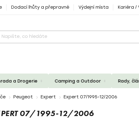
e
Dodací lhůty a přepravné
Výdejní místa
Kariéra /
rada a Drogerie
Camping a Outdoor
Rady, čl
iče
Peugeot
Expert
Expert 07/1995-12/2006
XPERT 07/1995-12/2006