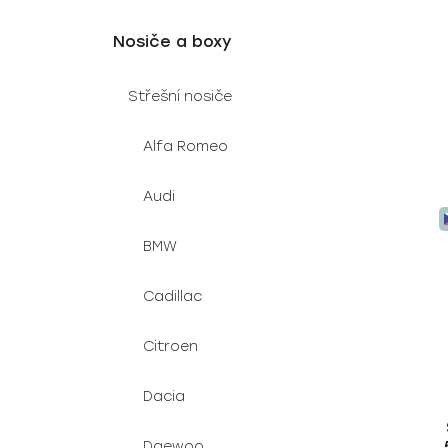
t
ů
Nosiče a boxy
Střešní nosiče
Alfa Romeo
Audi
BMW
Cadillac
Citroen
Dacia
Daewoo