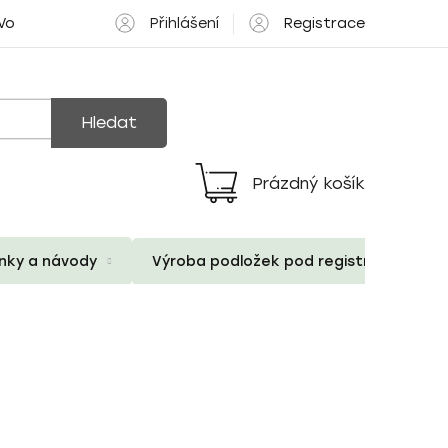
Přihlášení
Registrace
 Volné pozice
Hledat
Prázdný košík
Nákupní
košík
ánky a návody
Výroba podložek pod registrační znač