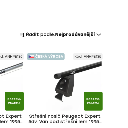
Ř
Řadit podle:
Nejprodávanější
a
z
e
ód:
ANHPE136
ČESKÁ VÝROBA
Kód:
ANHPE135
n
í
p
r
o
d
DOPRAVA
DOPRAVA
u
ZDARMA
ZDARMA
k
ot Expert
Střešní nosič Peugeot Expert
t
 lem 1995-
5dv. Van pod střešní lem 1995-
ů
č | HAKR
2006, ALU BLACK tyč | HAKR