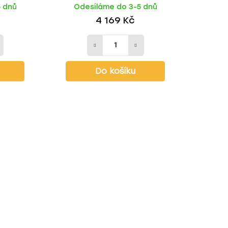
5 dnů
Odesíláme do 3-5 dnů
4 169 Kč
Do košíku