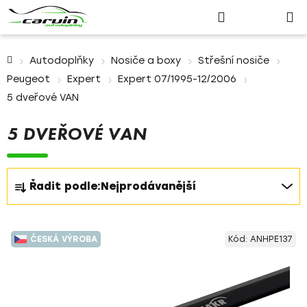
Nákupn
Přejít
Hledat
Přihlášení
na
košík
obsah
Domů
Autodoplňky
Nosiče a boxy
Střešní nosiče
Peugeot
Expert
Expert 07/1995-12/2006
5 dveřové VAN
5 DVEŘOVÉ VAN
Ř
Řadit podle:
Nejprodávanější
a
z
V
e
ČESKÁ VÝROBA
Kód:
ANHPE137
ý
n
p
í
i
p
s
r