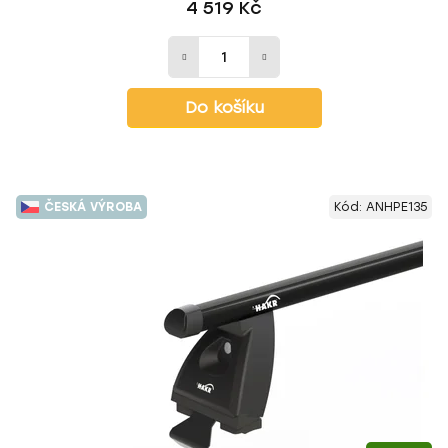
4 519 Kč
Do košíku
ČESKÁ VÝROBA
Kód:
ANHPE135