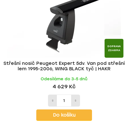
p
o
r
d
o
u
d
k
u
t
k
ů
t
DOPRAVA
ZDARMA
ů
Střešní nosič Peugeot Expert 5dv. Van pod střešní
lem 1995-2006, WING BLACK tyč | HAKR
Odesíláme do 3-5 dnů
4 629 Kč
Do košíku