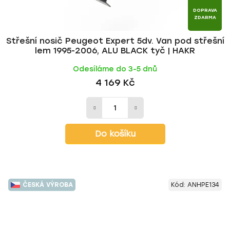
DOPRAVA
ZDARMA
Střešní nosič Peugeot Expert 5dv. Van pod střešní
lem 1995-2006, ALU BLACK tyč | HAKR
Odesíláme do 3-5 dnů
4 169 Kč
Do košíku
ČESKÁ VÝROBA
Kód:
ANHPE134