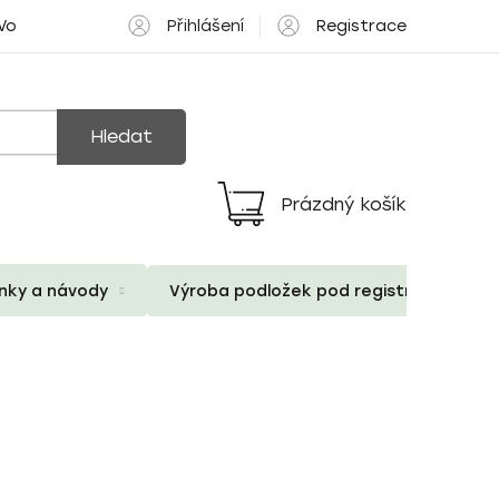
Přihlášení
Registrace
 Volné pozice
Hledat
Prázdný košík
Nákupní
košík
ánky a návody
Výroba podložek pod registrační znač