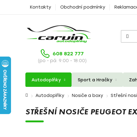
Přejít
Kontakty
Obchodní podmínky
Reklamac
na
obsah
608 822 777
(po - pá: 9:00 - 18:00)
Autodoplňky
Sport a Hračky
Zah
Domů
Autodoplňky
Nosiče a boxy
Střešní nos
STŘEŠNÍ NOSIČE PEUGEOT EX