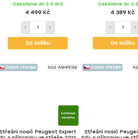
Odesíláme do 3-5 dnů
Odesíláme do 3-
4 499 Kč
4 389 Kč
Do košíku
Do košíku
ČESKÁ VÝROBA
Kód:
ANHPE154
ČESKÁ VÝROBA
K
DOPRAVA
ZDARMA
Střešní nosič Peugeot Expert
Střešní nosič Peuge
dv. s přípravou ve střeše 2016-,
4dv. s přípravou ve st