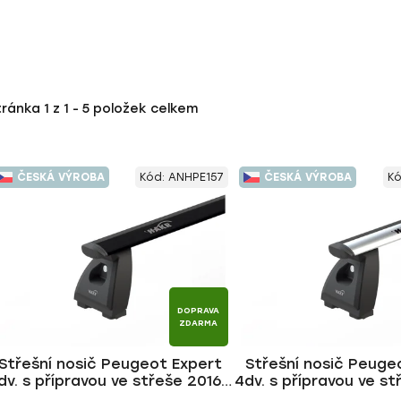
tránka
1
z
1
-
5
položek celkem
ČESKÁ VÝROBA
Kód:
ANHPE157
ČESKÁ VÝROBA
K
DOPRAVA
ZDARMA
Střešní nosič Peugeot Expert
Střešní nosič Peuge
dv. s přípravou ve střeše 2016-,
4dv. s přípravou ve st
WING BLACK tyč | HAKR
WING ALU tyč |