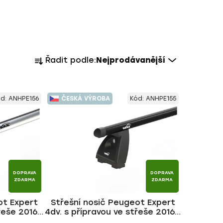
Ř
Řadit podle:
Nejprodávanější
a
z
e
ód:
ANHPE156
ČESKÁ VÝROBA
Kód:
ANHPE155
n
í
p
r
o
d
DOPRAVA
DOPRAVA
u
ZDARMA
ZDARMA
k
ot Expert
Střešní nosič Peugeot Expert
t
řeše 2016-,
4dv. s přípravou ve střeše 2016-,
ů
 HAKR
ALU BLACK tyč | HAKR