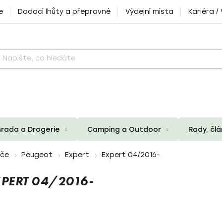
e
Dodací lhůty a přepravné
Výdejní místa
Kariéra /
rada a Drogerie
Camping a Outdoor
Rady, čl
iče
Peugeot
Expert
Expert 04/2016-
PERT 04/2016-