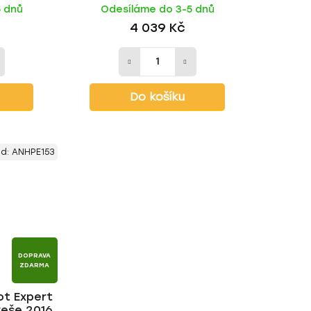
5 dnů
Odesíláme do 3-5 dnů
4 039 Kč
Do košíku
ód:
ANHPE153
DOPRAVA
ZDARMA
ot Expert
řeše 2016-,