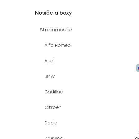
t
ů
Nosiče a boxy
Střešní nosiče
Alfa Romeo
Audi
BMW
Cadillac
Citroen
Dacia
4
Daewoo