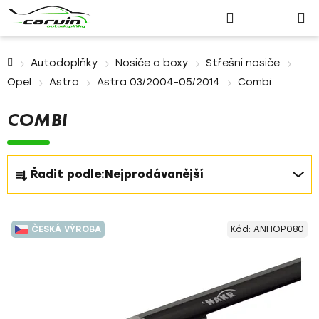
Nákupn
Přejít
Hledat
Přihlášení
na
košík
obsah
Domů
Autodoplňky
Nosiče a boxy
Střešní nosiče
Opel
Astra
Astra 03/2004-05/2014
Combi
COMBI
Ř
Řadit podle:
Nejprodávanější
a
z
V
e
ČESKÁ VÝROBA
Kód:
ANHOP080
ý
n
p
í
i
p
s
r
p
o