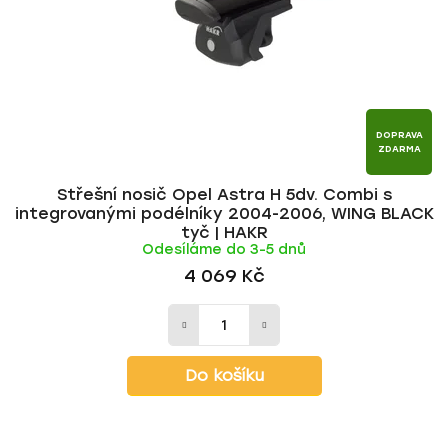
r
d
o
u
d
k
u
t
k
ů
t
DOPRAVA
ZDARMA
ů
Střešní nosič Opel Astra H 5dv. Combi s
integrovanými podélníky 2004-2006, WING BLACK
tyč | HAKR
Odesíláme do 3-5 dnů
4 069 Kč
Do košíku