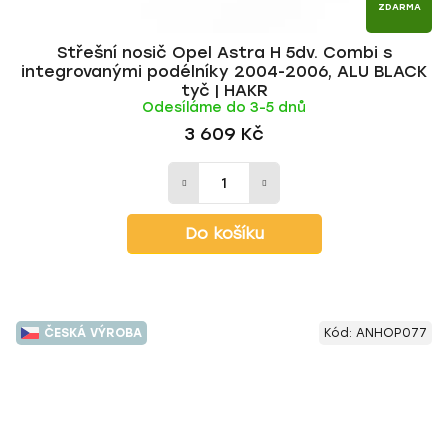
ZDARMA
Střešní nosič Opel Astra H 5dv. Combi s
integrovanými podélníky 2004-2006, ALU BLACK
tyč | HAKR
Odesíláme do 3-5 dnů
3 609 Kč
Do košíku
ČESKÁ VÝROBA
Kód:
ANHOP077