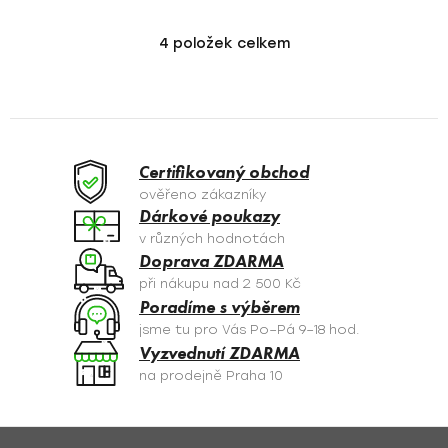
4
položek celkem
O
v
l
á
d
a
Certifikovaný obchod
c
ověřeno zákazníky
í
Dárkové poukazy
p
v různých hodnotách
r
Doprava ZDARMA
v
při nákupu nad 2 500 Kč
k
Poradíme s výběrem
y
jsme tu pro Vás Po–Pá 9–18 hod.
v
Vyzvednutí ZDARMA
ý
na prodejně Praha 10
p
i
s
Z