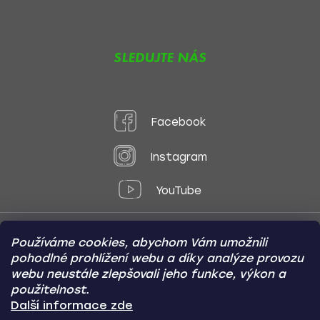
SLEDUJTE NÁS
Facebook
Instagram
YouTube
Používáme cookies, abychom Vám umožnili
Způsoby platby:
pohodlné prohlížení webu a díky analýze provozu
Online
Převod
Dobírka
webu neustále zlepšovali jeho funkce, výkon a
použitelnost.
Způsoby dopravy:
Další informace zde