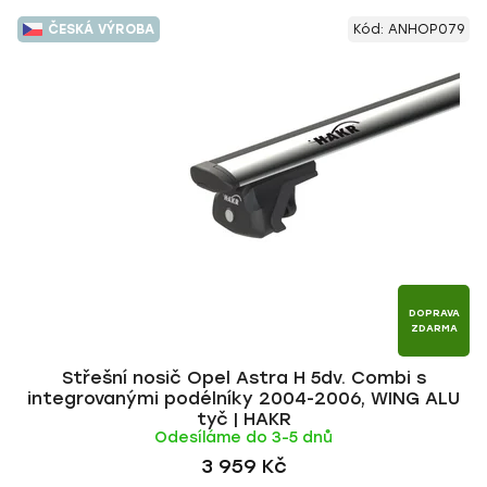
ČESKÁ VÝROBA
Kód:
ANHOP079
DOPRAVA
ZDARMA
Střešní nosič Opel Astra H 5dv. Combi s
integrovanými podélníky 2004-2006, WING ALU
tyč | HAKR
Odesíláme do 3-5 dnů
3 959 Kč