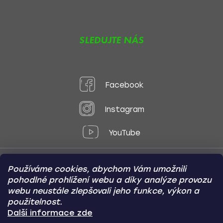
SLEDUJTE NÁS
Facebook
Instagram
YouTube
Používáme cookies, abychom Vám umožnili
Způsoby platby:
pohodlné prohlížení webu a díky analýze provozu
Online
Převod
Dobírka
webu neustále zlepšovali jeho funkce, výkon a
použitelnost.
Způsoby dopravy:
Další informace zde