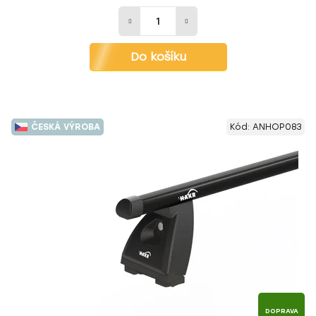
Do košíku
ČESKÁ VÝROBA
Kód:
ANHOP083
DOPRAVA