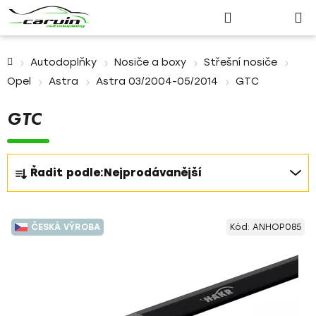
Nákupn
Přejít
Hledat
Přihlášení
na
košík
obsah
Domů
Autodoplňky
Nosiče a boxy
Střešní nosiče
Opel
Astra
Astra 03/2004-05/2014
GTC
GTC
Ř
Řadit podle:
Nejprodávanější
a
z
V
e
ČESKÁ VÝROBA
Kód:
ANHOP085
ý
n
p
í
i
p
s
r
p
o