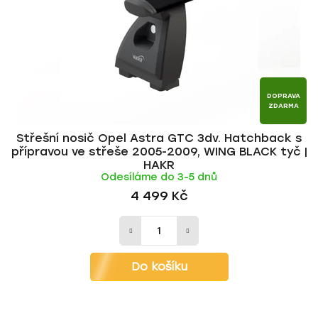
r
d
o
u
d
k
u
t
k
ů
t
DOPRAVA
ZDARMA
ů
Střešní nosič Opel Astra GTC 3dv. Hatchback s
přípravou ve střeše 2005-2009, WING BLACK tyč |
HAKR
Odesíláme do 3-5 dnů
4 499 Kč
Do košíku