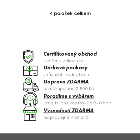
4
položek celkem
O
v
l
á
d
a
Certifikovaný obchod
c
ověřeno zákazníky
í
Dárkové poukazy
p
v různých hodnotách
r
Doprava ZDARMA
v
při nákupu nad 2 500 Kč
k
Poradíme s výběrem
y
jsme tu pro Vás Po–Pá 9–18 hod.
v
Vyzvednutí ZDARMA
ý
na prodejně Praha 10
p
i
s
Z