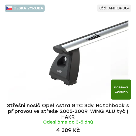
ČESKÁ VÝROBA
Kód:
ANHOP084
DOPRAVA
ZDARMA
Střešní nosič Opel Astra GTC 3dv. Hatchback s
přípravou ve střeše 2005-2009, WING ALU tyč |
HAKR
Odesíláme do 3-5 dnů
4 389 Kč