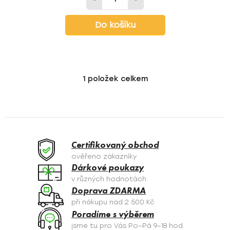
Do košíku
1
položek celkem
O
v
l
á
d
a
Certifikovaný obchod
c
ověřeno zákazníky
í
Dárkové poukazy
p
v různých hodnotách
r
Doprava ZDARMA
v
při nákupu nad 2 500 Kč
k
Poradíme s výběrem
y
jsme tu pro Vás Po–Pá 9–18 hod.