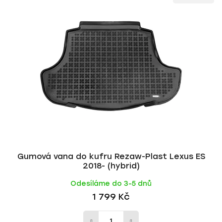
ý
n
p
í
i
p
s
r
p
o
r
d
o
u
d
k
u
t
k
ů
t
ů
Gumová vana do kufru Rezaw-Plast Lexus ES
2018- (hybrid)
Odesíláme do 3-5 dnů
1 799 Kč