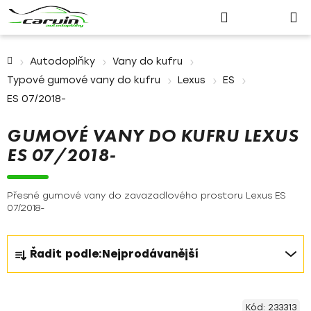
Nákupn
Přejít
Hledat
Přihlášení
na
košík
obsah
Domů
Autodoplňky
Vany do kufru
Typové gumové vany do kufru
Lexus
ES
ES 07/2018-
GUMOVÉ VANY DO KUFRU LEXUS
ES 07/2018-
Přesné gumové vany do zavazadlového prostoru Lexus ES
07/2018-
Ř
Řadit podle:
Nejprodávanější
a
z
V
e
Kód:
233313