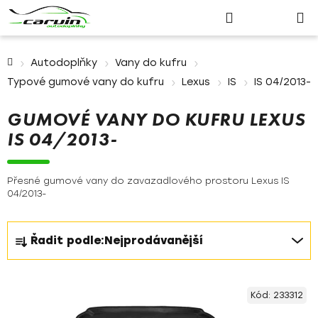
Nákupn
Přejít
Hledat
Přihlášení
na
košík
obsah
Domů
Autodoplňky
Vany do kufru
Typové gumové vany do kufru
Lexus
IS
IS 04/2013-
GUMOVÉ VANY DO KUFRU LEXUS
IS 04/2013-
Přesné gumové vany do zavazadlového prostoru Lexus IS
04/2013-
Ř
Řadit podle:
Nejprodávanější
a
z
V
e
Kód:
233312
ý
n