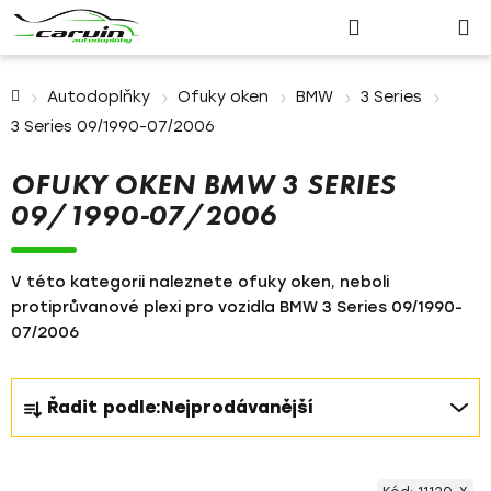
Nákupn
Přejít
Hledat
Přihlášení
na
košík
obsah
Domů
Autodoplňky
Ofuky oken
BMW
3 Series
3 Series 09/1990-07/2006
OFUKY OKEN BMW 3 SERIES
09/1990-07/2006
V této kategorii naleznete ofuky oken, neboli
protiprůvanové plexi pro vozidla BMW 3 Series 09/1990-
07/2006
Ř
Řadit podle:
Nejprodávanější
a
z
V
e