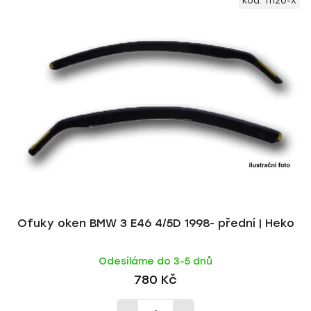
Kód:
11120-X
ý
n
p
í
i
p
s
r
p
o
r
d
o
u
d
k
u
t
k
ů
t
ů
Ofuky oken BMW 3 E46 4/5D 1998- přední | Heko
Odesíláme do 3-5 dnů
780 Kč