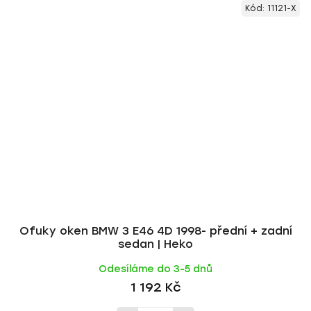
Kód:
11121-X
Ofuky oken BMW 3 E46 4D 1998- přední + zadní
sedan | Heko
Odesíláme do 3-5 dnů
1 192 Kč