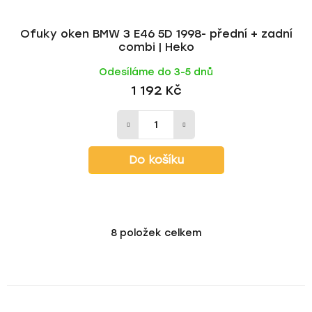
Ofuky oken BMW 3 E46 5D 1998- přední + zadní
combi | Heko
Odesíláme do 3-5 dnů
1 192 Kč
Do košíku
8
položek celkem
O
v
l
á
d