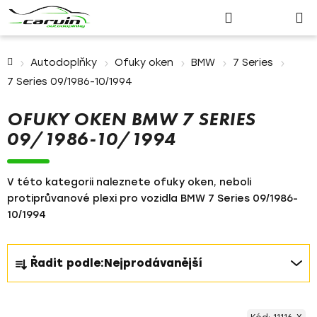
Nákupn
Přejít
Hledat
Přihlášení
na
košík
obsah
Domů
Autodoplňky
Ofuky oken
BMW
7 Series
7 Series 09/1986-10/1994
OFUKY OKEN BMW 7 SERIES
09/1986-10/1994
V této kategorii naleznete ofuky oken, neboli
protiprůvanové plexi pro vozidla BMW 7 Series 09/1986-
10/1994
Ř
Řadit podle:
Nejprodávanější
a
z
V
e