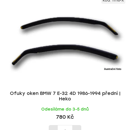
Kód:
11116-X
ý
n
p
í
i
p
s
r
p
o
r
d
o
u
d
k
u
t
k
ů
t
ů
Ofuky oken BMW 7 E-32 4D 1986-1994 přední |
Heko
Odesíláme do 3-5 dnů
780 Kč