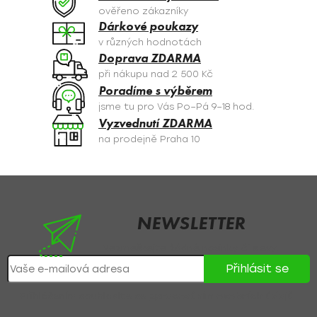
c
ověřeno zákazníky
í
Dárkové poukazy
p
v různých hodnotách
r
Doprava ZDARMA
v
při nákupu nad 2 500 Kč
k
Poradíme s výběrem
y
jsme tu pro Vás Po–Pá 9–18 hod.
v
Vyzvednutí ZDARMA
ý
na prodejně Praha 10
p
i
s
Z
u
á
p
NEWSLETTER
a
Nezmeškejte žádné novinky či slevy!
t
Přihlásit se
í
Přihlášením souhlasíte se
zpracováním osobních údajů
.