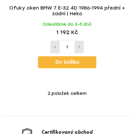
Ofuky oken BMW 7 E-32 4D 1986-1994 přední +
zadní | Heko
Odesíláme do 3-5 dnů
1 192 Kč
Do košíku
2
položek celkem
O
v
l
á
d
a
Certifikovaný obchod