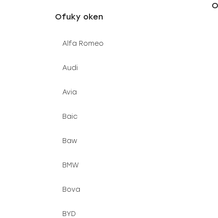
O
u
e
Ofuky oken
k
l
t
Alfa Romeo
ů
Audi
Avia
Baic
Baw
BMW
Bova
BYD