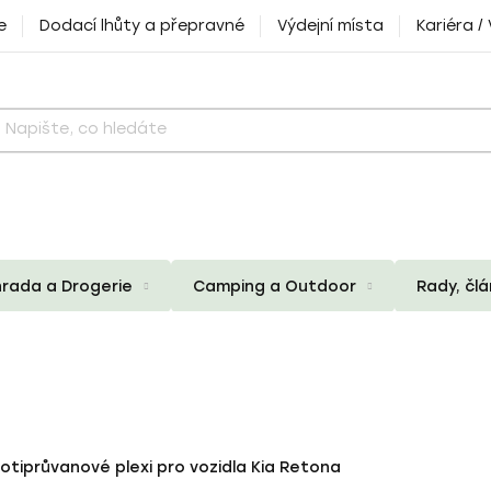
e
Dodací lhůty a přepravné
Výdejní místa
Kariéra /
rada a Drogerie
Camping a Outdoor
Rady, čl
otiprůvanové plexi pro vozidla Kia Retona