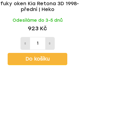
fuky oken Kia Retona 3D 1998-
přední | Heko
Odesíláme do 3-5 dnů
923 Kč
Do košíku
O
v
l
á
d
a
c
í