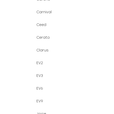
Carnival
Ceed
Cerato
Clarus
EV2
EV3
EV6
EV9
Joice