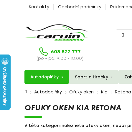
Přejít
Kontakty
Obchodní podmínky
Reklamac
na
obsah
608 822 777
(po - pá: 9:00 - 18:00)
Autodoplňky
Sport a Hračky
Zah
Domů
Autodoplňky
Ofuky oken
Kia
Retona
OFUKY OKEN KIA RETONA
V této kategorii naleznete ofuky oken, neboli pr