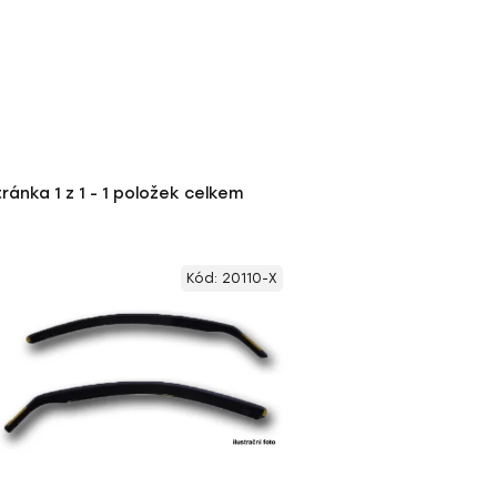
tránka
1
z
1
-
1
položek celkem
Kód:
20110-X