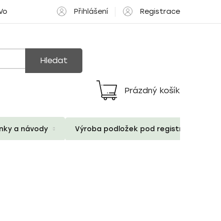
Přihlášení
Registrace
 Volné pozice
Hledat
Prázdný košík
Nákupní
košík
ánky a návody
Výroba podložek pod registrační znač