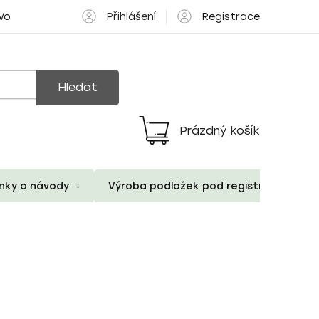
Přihlášení
Registrace
 Volné pozice
Hledat
Prázdný košík
Nákupní
košík
ánky a návody
Výroba podložek pod registrační znač