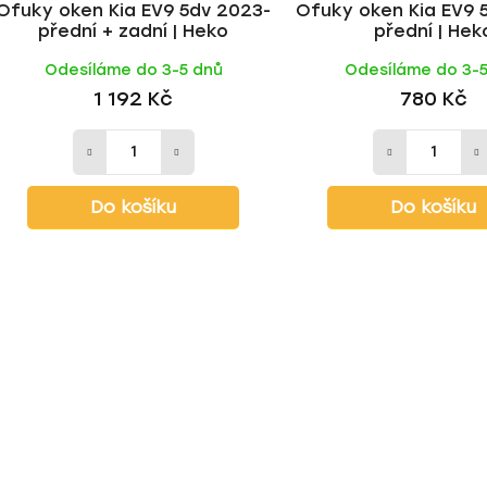
Ofuky oken Kia EV9 5dv 2023-
Ofuky oken Kia EV9 
přední + zadní | Heko
přední | Hek
Odesíláme do 3-5 dnů
Odesíláme do 3-
1 192 Kč
780 Kč
Do košíku
Do košíku
O
v
l
á
d
a
c
í