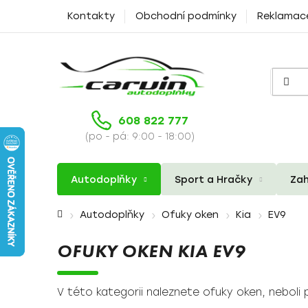
Přejít
Kontakty
Obchodní podmínky
Reklamac
na
obsah
608 822 777
(po - pá: 9:00 - 18:00)
Autodoplňky
Sport a Hračky
Zah
Domů
Autodoplňky
Ofuky oken
Kia
EV9
OFUKY OKEN KIA EV9
V této kategorii naleznete ofuky oken, neboli p