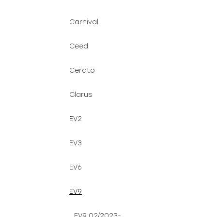
Carnival
Ceed
Cerato
Clarus
EV2
EV3
EV6
EV9
EV9 02/2023-