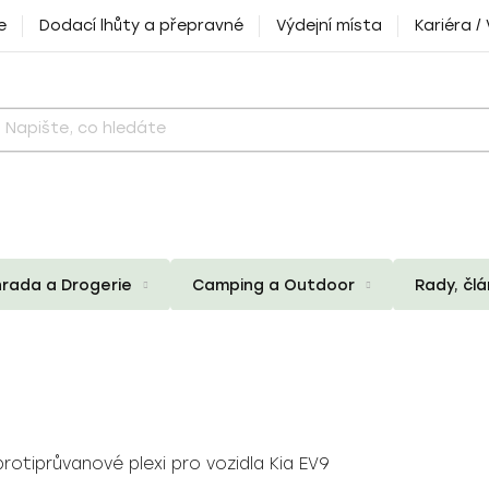
e
Dodací lhůty a přepravné
Výdejní místa
Kariéra /
rada a Drogerie
Camping a Outdoor
Rady, čl
rotiprůvanové plexi pro vozidla Kia EV9