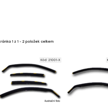
tránka
1
z
1
-
2
položek celkem
Kód:
21001-X