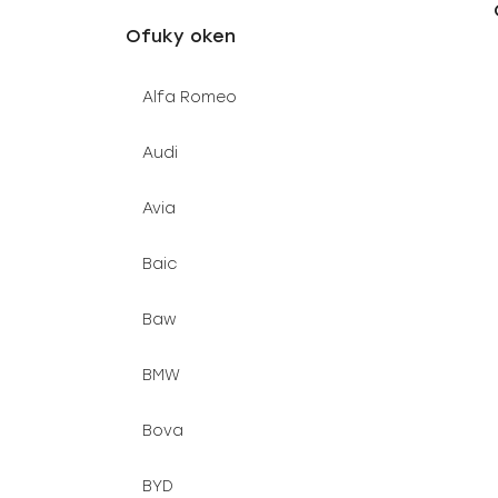
u
e
Ofuky oken
k
l
t
Alfa Romeo
ů
Audi
Avia
Baic
Baw
BMW
Bova
BYD