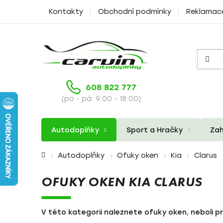
Přejít
Kontakty
Obchodní podmínky
Reklamac
na
obsah
608 822 777
(po - pá: 9:00 - 18:00)
Autodoplňky
Sport a Hračky
Zah
Domů
Autodoplňky
Ofuky oken
Kia
Clarus
OFUKY OKEN KIA CLARUS
V této kategorii naleznete ofuky oken, neboli pr