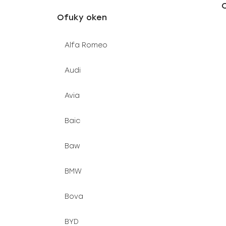
O
u
e
Ofuky oken
k
l
t
Alfa Romeo
ů
Audi
Avia
Baic
Baw
BMW
Bova
BYD