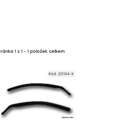
tránka
1
z
1
-
1
položek celkem
Kód:
20104-X