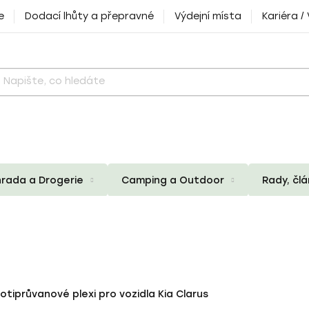
e
Dodací lhůty a přepravné
Výdejní místa
Kariéra /
rada a Drogerie
Camping a Outdoor
Rady, čl
otiprůvanové plexi pro vozidla Kia Clarus