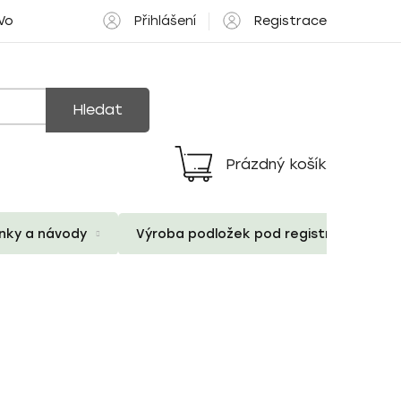
Přihlášení
Registrace
 Volné pozice
Hledat
Prázdný košík
Nákupní
košík
ánky a návody
Výroba podložek pod registrační znač