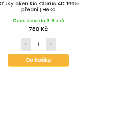
fuky oken Kia Clarus 4D 1996-
přední | Heko
Odesíláme do 3-5 dnů
780 Kč
Do košíku
O
v
l
á
d
a
c
í