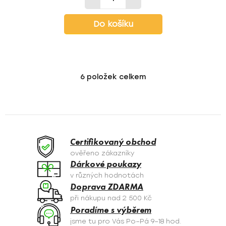
Do košíku
6
položek celkem
O
v
l
á
d
a
Certifikovaný obchod
c
ověřeno zákazníky
í
Dárkové poukazy
p
v různých hodnotách
r
Doprava ZDARMA
v
při nákupu nad 2 500 Kč
k
Poradíme s výběrem
y
jsme tu pro Vás Po–Pá 9–18 hod.