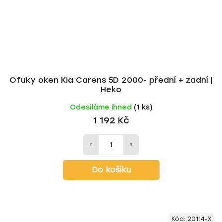
Ofuky oken Kia Carens 5D 2000- přední + zadní |
Heko
Odesíláme ihned
(1 ks)
1 192 Kč
Do košíku
Kód:
20114-X