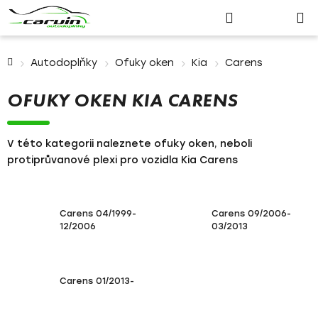
Nákupn
Přejít
Hledat
Přihlášení
na
košík
obsah
Domů
Autodoplňky
Ofuky oken
Kia
Carens
OFUKY OKEN KIA CARENS
V této kategorii naleznete ofuky oken, neboli
protiprůvanové plexi pro vozidla Kia Carens
Carens 04/1999-
Carens 09/2006-
12/2006
03/2013
Carens 01/2013-