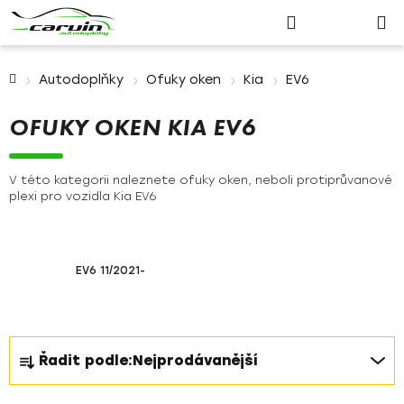
Nákupn
Přejít
Hledat
Přihlášení
na
košík
obsah
Domů
Autodoplňky
Ofuky oken
Kia
EV6
OFUKY OKEN KIA EV6
V této kategorii naleznete ofuky oken, neboli protiprůvanové
plexi pro vozidla Kia EV6
EV6 11/2021-
Ř
Řadit podle:
Nejprodávanější
a
z