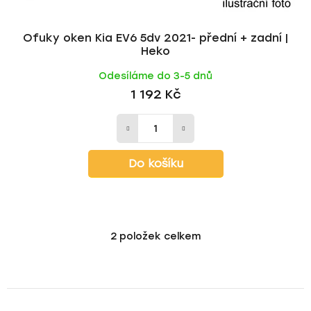
Ofuky oken Kia EV6 5dv 2021- přední + zadní |
Heko
Odesíláme do 3-5 dnů
1 192 Kč
Do košíku
2
položek celkem
O
v
l
á
d