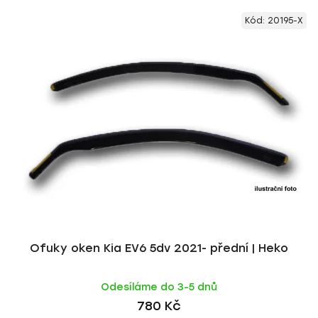
V
e
Kód:
20195-X
ý
n
p
í
i
p
s
r
p
o
r
d
o
u
d
k
u
t
k
ů
t
ů
Ofuky oken Kia EV6 5dv 2021- přední | Heko
Odesíláme do 3-5 dnů
780 Kč