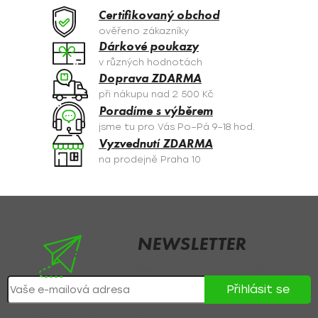
a
Certifikovaný obchod
c
ověřeno zákazníky
í
Dárkové poukazy
p
v různých hodnotách
r
Doprava ZDARMA
v
při nákupu nad 2 500 Kč
k
Poradíme s výběrem
y
jsme tu pro Vás Po–Pá 9–18 hod.
v
Vyzvednutí ZDARMA
ý
na prodejně Praha 10
p
i
s
Z
u
á
p
NEWSLETTER
a
Nezmeškejte žádné novinky či slevy!
t
Přihlásit se
í
Přihlášením souhlasíte se
zpracováním osobních údajů
.