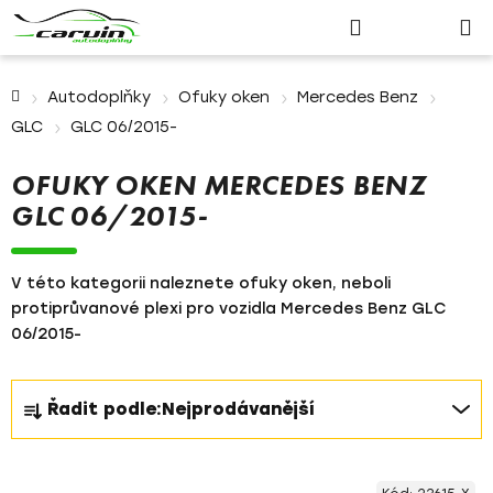
Nákupn
Přejít
Hledat
Přihlášení
na
košík
obsah
Domů
Autodoplňky
Ofuky oken
Mercedes Benz
GLC
GLC 06/2015-
OFUKY OKEN MERCEDES BENZ
GLC 06/2015-
V této kategorii naleznete ofuky oken, neboli
protiprůvanové plexi pro vozidla Mercedes Benz GLC
06/2015-
Ř
Řadit podle:
Nejprodávanější
a
z
V
e