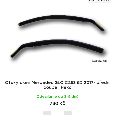
Kód:
23615-X
ý
n
p
í
i
p
s
r
p
o
r
d
o
u
d
k
u
t
k
ů
t
ů
Ofuky oken Mercedes GLC C253 5D 2017- přední
coupe | Heko
Odesíláme do 3-5 dnů
780 Kč