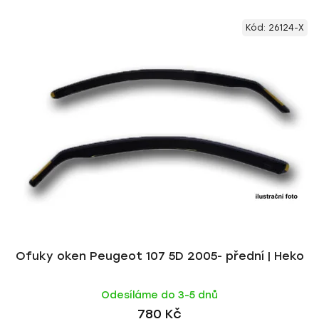
V
e
Kód:
26124-X
ý
n
p
í
i
p
s
r
p
o
r
d
o
u
d
k
u
t
k
ů
t
ů
Ofuky oken Peugeot 107 5D 2005- přední | Heko
Odesíláme do 3-5 dnů
780 Kč