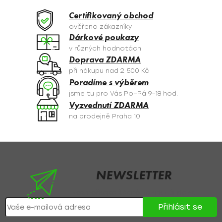
d
a
Certifikovaný obchod
c
ověřeno zákazníky
í
Dárkové poukazy
p
v různých hodnotách
r
Doprava ZDARMA
v
při nákupu nad 2 500 Kč
k
Poradíme s výběrem
y
jsme tu pro Vás Po–Pá 9–18 hod.
v
Vyzvednutí ZDARMA
ý
na prodejně Praha 10
p
i
s
Z
u
á
p
NEWSLETTER
a
Nezmeškejte žádné novinky či slevy!
t
Přihlásit se
í