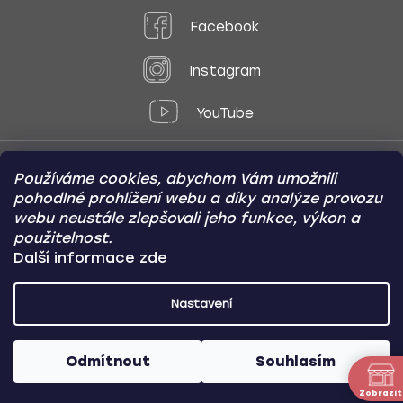
Facebook
Instagram
YouTube
Používáme cookies, abychom Vám umožnili
Způsoby platby:
pohodlné prohlížení webu a díky analýze provozu
Online
Převod
Dobírka
webu neustále zlepšovali jeho funkce, výkon a
použitelnost.
Způsoby dopravy:
Další informace zde
Nastavení
CARVIN AUTODOPLŇKY
Copyright (c) 2012 -
2026
- Všechna
práva vyhrazena
Odmítnout
Souhlasím
Vytvořil Shoptet
/
Nakódoval Pavel Kuneš
Zobrazit