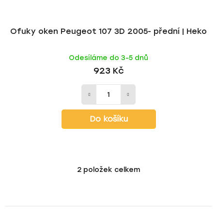
Ofuky oken Peugeot 107 3D 2005- přední | Heko
Odesíláme do 3-5 dnů
923 Kč
Do košíku
2
položek celkem
O
v
l
á