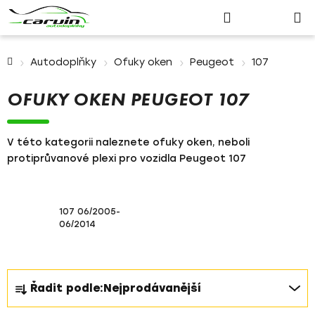
Nákupn
Přejít
Hledat
Přihlášení
na
košík
obsah
Domů
Autodoplňky
Ofuky oken
Peugeot
107
OFUKY OKEN PEUGEOT 107
V této kategorii naleznete ofuky oken, neboli
protiprůvanové plexi pro vozidla Peugeot 107
107 06/2005-
06/2014
Ř
Řadit podle:
Nejprodávanější
a
z