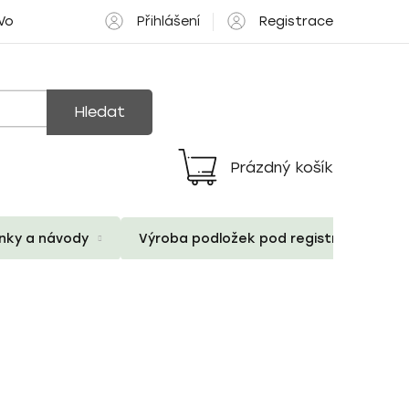
Přihlášení
Registrace
 Volné pozice
Hledat
Prázdný košík
Nákupní
košík
ánky a návody
Výroba podložek pod registrační znač