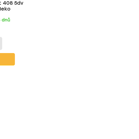
 408 5dv
t
Heko
ů
5 dnů