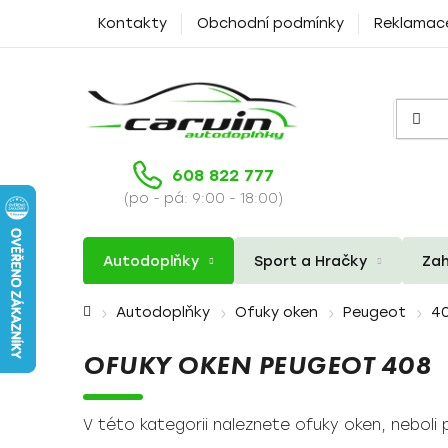
Přejít
Kontakty
Obchodní podmínky
Reklamac
na
obsah
608 822 777
(po - pá: 9:00 - 18:00)
Autodoplňky
Sport a Hračky
Zah
Domů
Autodoplňky
Ofuky oken
Peugeot
4
OFUKY OKEN PEUGEOT 408
V této kategorii naleznete ofuky oken, neboli 