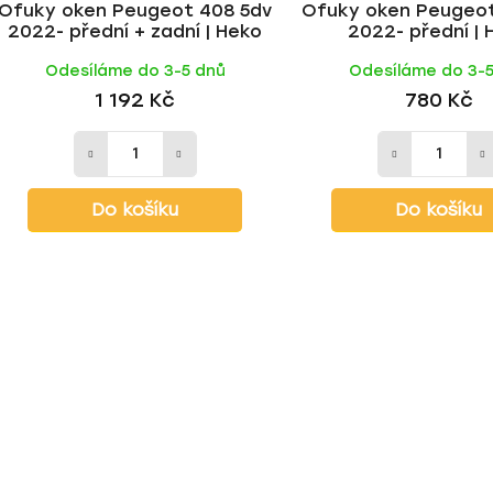
Ofuky oken Peugeot 408 5dv
Ofuky oken Peugeot
2022- přední + zadní | Heko
2022- přední | 
Odesíláme do 3-5 dnů
Odesíláme do 3-
1 192 Kč
780 Kč
Do košíku
Do košíku
O
v
l
á
d
a
c
í