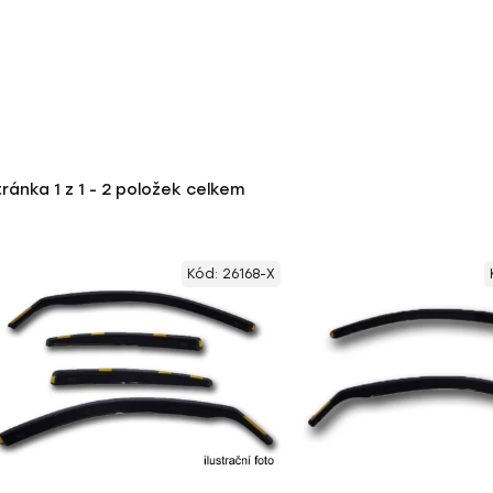
tránka
1
z
1
-
2
položek celkem
Kód:
26168-X