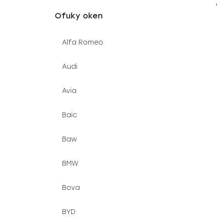
u
e
Ofuky oken
k
l
t
Alfa Romeo
ů
Audi
Avia
Baic
Baw
BMW
Bova
BYD