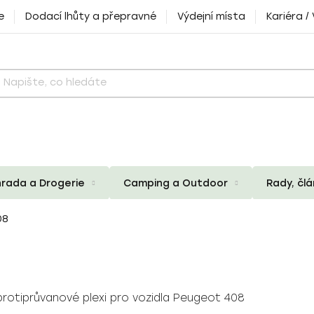
e
Dodací lhůty a přepravné
Výdejní místa
Kariéra /
rada a Drogerie
Camping a Outdoor
Rady, čl
08
protiprůvanové plexi pro vozidla Peugeot 408