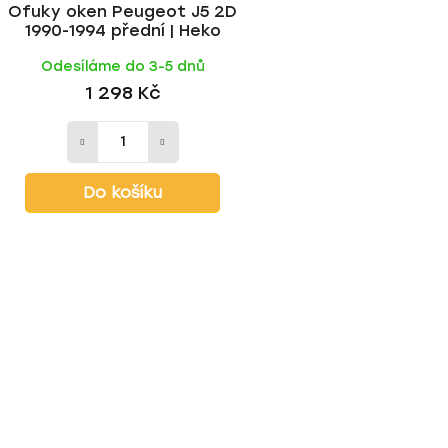
Ofuky oken Peugeot J5 2D
1990-1994 přední | Heko
Odesíláme do 3-5 dnů
1 298 Kč
Do košíku
O
v
l
á
d
a
c
í