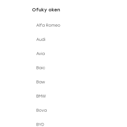
u
e
Ofuky oken
k
l
t
Alfa Romeo
ů
Audi
Avia
Baic
Baw
BMW
Bova
BYD