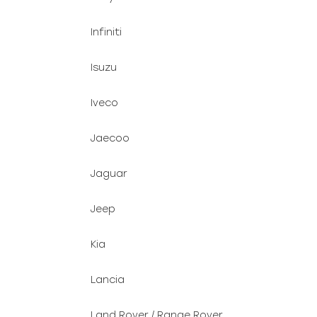
Infiniti
Isuzu
Iveco
Jaecoo
Jaguar
Jeep
Kia
Lancia
Land Rover / Range Rover