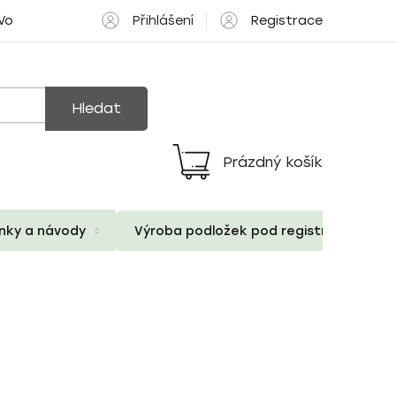
Přihlášení
Registrace
 Volné pozice
Hledat
Prázdný košík
Nákupní
košík
ánky a návody
Výroba podložek pod registrační znač