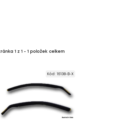
tránka
1
z
1
-
1
položek celkem
Kód:
15138-B-X