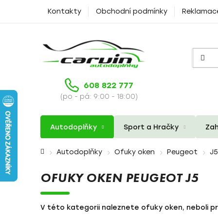
Přejít
Kontakty
Obchodní podmínky
Reklamac
na
obsah
608 822 777
(po - pá: 9:00 - 18:00)
Autodoplňky
Sport a Hračky
Zah
Domů
Autodoplňky
Ofuky oken
Peugeot
J5
OFUKY OKEN PEUGEOT J5
V této kategorii naleznete ofuky oken, neboli p