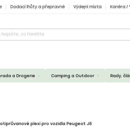
e
Dodací lhůty a přepravné
Výdejní místa
Kariéra /
rada a Drogerie
Camping a Outdoor
Rady, čl
rotiprůvanové plexi pro vozidla Peugeot J5