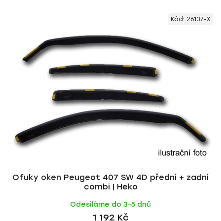
V
e
Kód:
26137-X
ý
n
p
í
i
p
s
r
p
o
r
d
o
u
d
k
u
t
k
ů
t
ů
Ofuky oken Peugeot 407 SW 4D přední + zadní
combi | Heko
Odesíláme do 3-5 dnů
1 192 Kč