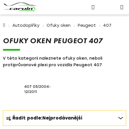
Nákupn
Přejít
Hledat
Přihlášení
na
košík
obsah
Domů
Autodoplňky
Ofuky oken
Peugeot
407
OFUKY OKEN PEUGEOT 407
V této kategorii naleznete ofuky oken, neboli
protiprůvanové plexi pro vozidla Peugeot 407
407 05/2004-
12/2011
Ř
Řadit podle:
Nejprodávanější
a
z