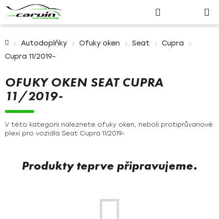
Nákupn
Přejít
Hledat
Přihlášení
na
košík
obsah
Domů
Autodoplňky
Ofuky oken
Seat
Cupra
Cupra 11/2019-
OFUKY OKEN SEAT CUPRA
11/2019-
V této kategorii naleznete ofuky oken, neboli protiprůvanové
plexi pro vozidla Seat Cupra 11/2019-
Produkty teprve připravujeme.